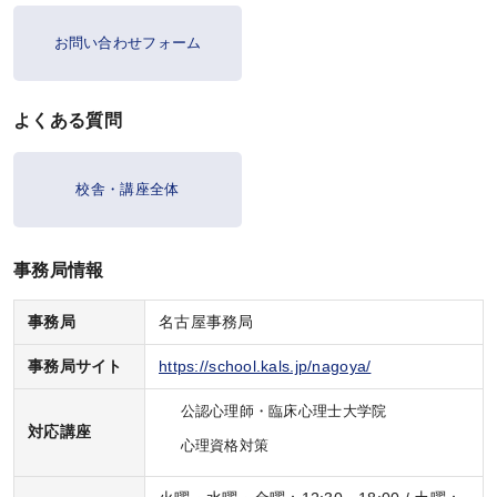
心理資格対策講座
お問い合わせフォーム
KALSを知る
よくある質問
資料請求／
校舎・講座全体
デジタルパンフレット
講座説明動画
事務局情報
講義サンプル動画
事務局
名古屋事務局
講師紹介
事務局サイト
https://school.kals.jp/nagoya/
校舎ポータルサイト
KALSメディア
公認心理師・臨床心理士大学院
対応講座
心理資格対策
お知らせ
よくある質問