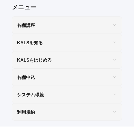
WEB申込
WEB申込後のお支払方法
窓口申込
各種講座
お申込後の流れ
KALSを知る
決済状況の確認
教材発送／
KALSをはじめる
視聴開始スケジュール
申込・受講（サポート）期限
各種申込
資料請求
システム環境
利用規約
システム環境
WEBサイトご利用環境