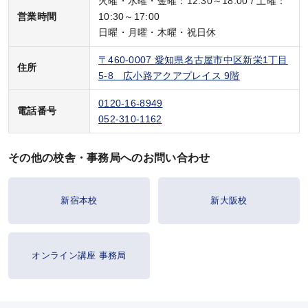
火曜・水曜・金曜：12:30～18:00 / 土曜：
営業時間
10:30～17:00
お問い合わせ
日曜・月曜・木曜・祝日休
〒460-0007 愛知県名古屋市中区新栄1丁目
住所
5-8 広小路アクアプレイス 9階
KALSをはじめる
0120-16-8949
電話番号
052-310-1162
受講までの流れ
ガイダンス情報
その他の校舎・事務局へのお問い合わせ
個別受講相談
新宿本校
新大阪校
講義スケジュール
オンライン講座 事務局
各種申込