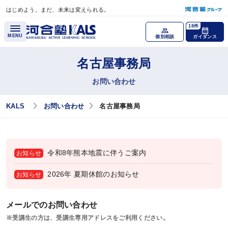
はじめよう。まだ、未来は変えられる。
メインコンテンツへスキップ
18件
MENU
個別相談
ガイダンス
名古屋事務局
各種講座
お問い合わせ
医学部学士編入 対策講座
KALS
お問い合わせ
名古屋事務局
公認心理師・臨床心理士大学院 入試対策講座
税理士「税法」科目免除大学院 入試対策講座
令和8年熊本地震に伴うご案内
お知らせ
国内MBA・MOT 入試対策講座
2026年 夏期休館のお知らせ
お知らせ
文系大学院 入試対策講座
メールでのお問い合わせ
大学編入（文系）講座
※受講生の方は、受講生専用アドレスをご利用ください。