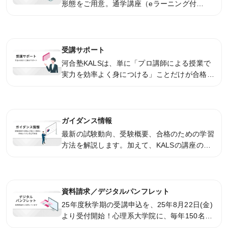
形態をご用意。通学講座（eラーニング付
き）、オンライン講座で、効率よく学習を進め
られます。
受講サポート
河合塾KALSは、単に「プロ講師による授業で
実力を効率よく身につける」ことだけが合格へ
の道ではありません。「入試情報」がスムーズ
に入手できること、それが予備校ならではの魅
力です。
ガイダンス情報
最新の試験動向、受験概要、合格のための学習
方法を解説します。加えて、KALSの講座の内
容や申込方法などについてもご説明します。※
ガイダンスにより内容が異なります。
資料請求／デジタルパンフレット
25年度秋学期の受講申込を、25年8月22日(金)
より受付開始！心理系大学院に、毎年150名超
の合格者を輩出しています。