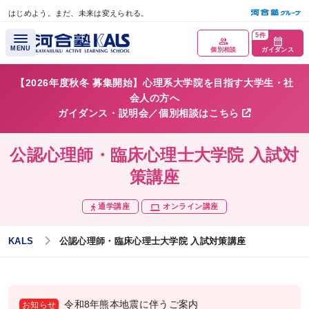
はじめよう。まだ、未来は変えられる。
メインコンテンツへスキップ
5件
MENU
個別相談
ガイダンス
【2026年度秋冬 募集開始】心理系大学院を目指す大学生・社
会人の方へ
ガイダンス・説明会／個別相談はこちら
公認心理師・臨床心理士大学院 入試対
策講座
通学講座
オンライン講座
講座概要
KALS
公認心理師・臨床心理士大学院 入試対策講座
講座トップページ
公認心理師について
令和8年熊本地震に伴うご案内
お知らせ