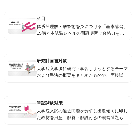
KALSを知る
資料請求／
科目
デジタルパンフレット
体系的理解・解答術を身につける「基本講習」
15講と本試験レベルの問題演習で合格力を高
講座説明動画
める「直前講習」5講で構成されます。[A群]科
目受講者には研究計画書指導がつきます。
講義サンプル動画
講師紹介
研究計画書対策
大学院入学後に研究・学習しようとするテーマ
校舎ポータルサイト
および手法の概要をまとめたもので、面接試験
KALSメディア
の材料となる重要な書類です。合格の鍵を握る
研究計画書を専門講師と共に作り上げます。
お知らせ
筆記試験対策
よくある質問
大学院入試の過去問題を分析し出題傾向に即し
お問い合わせ
た教材を用意！解答・解説付きの演習問題も多
数収録。効率よく効果的に院試対策が可能！
KALSをはじめる