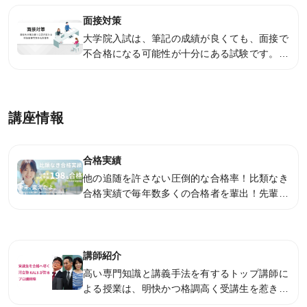
面接対策
受講までの流れ
大学院入試は、筆記の成績が良くても、面接で
不合格になる可能性が十分にある試験です。
ガイダンス情報
しっかりと面接対策を行い、万全の体制で臨み
ましょう。
個別受講相談
講義スケジュール
講座情報
各種申込
合格実績
他の追随を許さない圧倒的な合格率！比類なき
WEB申込
合格実績で毎年数多くの合格者を輩出！先輩方
が合格した大学院の一覧も掲載。最新の合格情
WEB申込後のお支払方法
報をご覧ください。
窓口申込
講師紹介
お申込後の流れ
高い専門知識と講義手法を有するトップ講師に
よる授業は、明快かつ格調高く受講生を惹きつ
資料請求
けます。過去問題を分析し、最近の試験傾向を