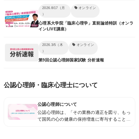
合格者体験記
2026.8/17（月
オンライン
）
合格者インタビュー
心理系大学院「臨床心理学」直前論述特訓（オンラ
受講者の声（パーフェクトコース）
インLIVE講座）
受講者の声（速習コース）
2026.3/5（木
オンライン
）
受講案内
第9回公認心理師国家試験 分析速報
受講料（オンライン講座）
公認心理師・臨床心理士について
受講料（通学講座）
受講形態
公認心理師について
受講までの流れ
公認心理師は、「その業務の適正を図り、もっ
て国民の心の健康の保持増進に寄与することを
受講サポート
目的」とした国家資格です。「国民の心の健康
の保持増進」に役立つ心理専門職の資格です。
講義スケジュール