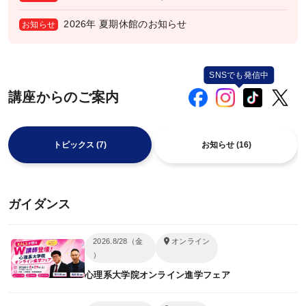
臨床心理士について
2026年 夏期休館のお知らせ
お知らせ
オンライン・フォローアップについて
「臨床心理学」直前論述特訓
（オンラインLIVE講座）
公認心理師対応大学院一覧
講座からのご案内
臨床心理士対応大学院一覧
トピックス (7)
お知らせ (16)
講師紹介
カリキュラム
ガイダンス
カリキュラム一覧
2026.8/28（金
オンライン
コース一覧
）
科目一覧
心理系大学院オンライン進学フェア
研究計画書対策