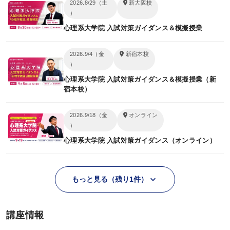
2026.8/29（土
新大阪校
）
筆記試験対策
心理系大学院 入試対策ガイダンス＆模擬授業
面接対策
2026.9/4（金
新宿本校
）
動画で学ぶ
心理系大学院 入試対策ガイダンス＆模擬授業（新
宿本校）
試験情報ガイダンス／
講座説明動画
2026.9/18（金
オンライン
講義サンプル動画
）
心理系大学院 入試対策ガイダンス（オンライン）
教えて心理系大学院対策
鉄則10＆キーワード120解説
もっと見る（残り1件）
合格実績・受講者の声
講座情報
合格実績