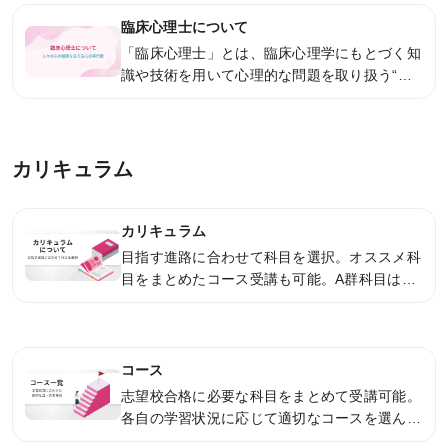
ガイダンス情報
臨床心理士について
「臨床心理士」とは、臨床心理学にもとづく知
過去のガイダンス・説明会
識や技術を用いて心理的な問題を取り扱う“心
の専門家”のこと。スクールカウンセラーをは
資料請求／
じめさまざまな領域で活躍しています。
デジタルパンフレット
LINEでお問い合わせ
カリキュラム
お役立ち情報
カリキュラム
目指す進路に合わせて科目を選択。オススメ科
KALSメディア
目をまとめたコース受講も可能。A群科目は
「基本講習」「直前講習」の2段階カリキュラ
受講タイミングの目安
ムで無理なく実力アップ！
お役立ちコラム
コース
志望校合格に必要な科目をまとめて受講可能。
各自の学習状況に応じて適切なコースを選んで
対策を始められます。