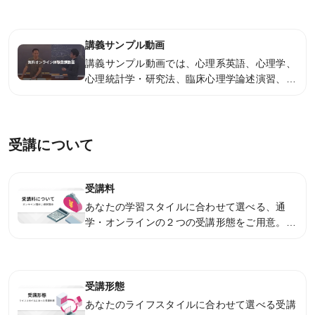
しっかりと把握した講義が短期合格への道を開
システム環境
きます。
講義サンプル動画
WEBサイトご利用環境
講義サンプル動画では、心理系英語、心理学、
心理統計学・研究法、臨床心理学論述演習、心
eラーニング推奨環境
理学概論などの講義の一部を視聴可能です。実
際の授業を体験して受講後のイメージをつかみ
テストバンク・テストエンジン推奨環境
ましょう。
受講について
利用規約
受講料
特定商取引法に基づく表示
あなたの学習スタイルに合わせて選べる、通
教材等転売に関する禁止のお願い
学・オンラインの２つの受講形態をご用意。気
になる受講料金はこちらをご覧ください。
受講形態
あなたのライフスタイルに合わせて選べる受講