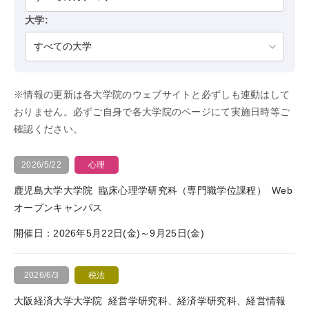
心理資格対策講座
大学:
KALSを知る
※情報の更新は各大学院のウェブサイトと必ずしも連動はして
資料請求／
おりません。必ずご自身で各大学院のページにて実施日時等ご
デジタルパンフレット
確認ください。
講座説明動画
2026/5/22
心理
講義サンプル動画
鹿児島大学大学院
臨床心理学研究科（専門職学位課程）
Web
講師紹介
オープンキャンパス
校舎ポータルサイト
開催日：2026年5月22日(金)～9月25日(金)
KALSメディア
2026/6/3
税法
お知らせ
大阪経済大学大学院
経営学研究科、経済学研究科、経営情報
よくある質問