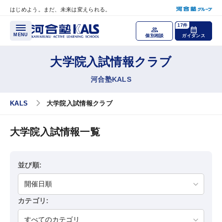
はじめよう。まだ、未来は変えられる。
メインコンテンツへスキップ
17件
MENU
個別相談
ガイダンス
大学院入試情報クラブ
各種講座
河合塾KALS
医学部学士編入 対策講座
KALS
大学院入試情報クラブ
公認心理師・臨床心理士大学院 入試対策講座
大学院入試情報一覧
税理士「税法」科目免除大学院 入試対策講座
国内MBA・MOT 入試対策講座
並び順:
文系大学院 入試対策講座
カテゴリ:
大学編入（文系）講座