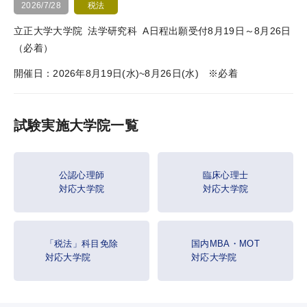
WEB申込
2026/7/28
税法
WEB申込後のお支払方法
立正大学大学院
法学研究科
A日程出願受付8月19日～8月26日
（必着）
窓口申込
開催日：2026年8月19日(水)~8月26日(水) ※必着
お申込後の流れ
決済状況の確認
試験実施大学院一覧
教材発送／
視聴開始スケジュール
申込・受講（サポート）期限
公認心理師
臨床心理士
対応大学院
対応大学院
資料請求
「税法」科目免除
国内MBA・MOT
対応大学院
対応大学院
システム環境
WEBサイトご利用環境