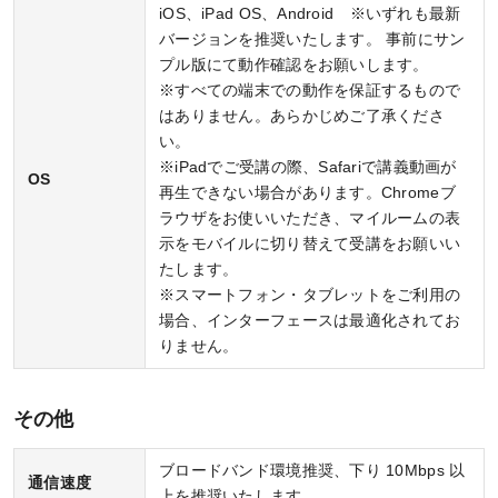
WEB申込
iOS、iPad OS、Android ※いずれも最新
バージョンを推奨いたします。 事前にサン
WEB申込後のお支払方法
プル版にて動作確認をお願いします。
窓口申込
※すべての端末での動作を保証するもので
はありません。あらかじめご了承くださ
お申込後の流れ
い。
※iPadでご受講の際、Safariで講義動画が
決済状況の確認
OS
再生できない場合があります。Chromeブ
教材発送／
ラウザをお使いいただき、マイルームの表
視聴開始スケジュール
示をモバイルに切り替えて受講をお願いい
たします。
申込・受講（サポート）期限
※スマートフォン・タブレットをご利用の
場合、インターフェースは最適化されてお
資料請求
りません。
その他
システム環境
ブロードバンド環境推奨、下り 10Mbps 以
通信速度
WEBサイトご利用環境
上を推奨いたします。