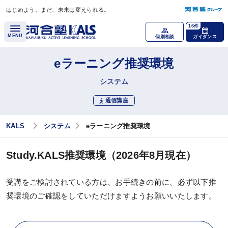
はじめよう。まだ、未来は変えられる。
メインコンテンツへスキップ
16件
MENU
個別相談
ガイダンス
eラーニング推奨環境
各種講座
システム
通信講座
医学部学士編入 対策講座
公認心理師・臨床心理士大学院 入試対策講座
KALS
システム
eラーニング推奨環境
税理士「税法」科目免除大学院 入試対策講座
Study.KALS推奨環境（2026年8月現在）
国内MBA・MOT 入試対策講座
受講をご検討されている方は、お手続きの前に、必ず以下推
文系大学院 入試対策講座
奨環境のご確認をしていただけますようお願いいたします。
大学編入（文系）講座