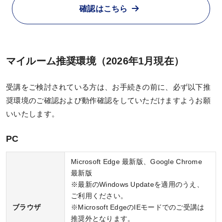
心理資格対策講座
確認はこちら
KALSを知る
マイルーム推奨環境（2026年1月現在）
資料請求／
受講をご検討されている方は、お手続きの前に、必ず以下推
デジタルパンフレット
奨環境のご確認および動作確認をしていただけますようお願
講座説明動画
いいたします。
講義サンプル動画
PC
講師紹介
Microsoft Edge 最新版、Google Chrome
校舎ポータルサイト
最新版
KALSメディア
※最新のWindows Updateを適用のうえ、
ご利用ください。
お知らせ
ブラウザ
※Microsoft EdgeのIEモードでのご受講は
推奨外となります。
よくある質問