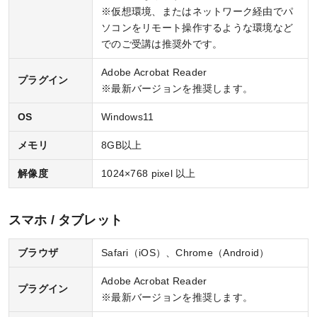
※仮想環境、またはネットワーク経由でパ
お問い合わせ
ソコンをリモート操作するような環境など
でのご受講は推奨外です。
Adobe Acrobat Reader
プラグイン
※最新バージョンを推奨します。
KALSをはじめる
OS
Windows11
受講までの流れ
メモリ
8GB以上
ガイダンス情報
解像度
1024×768 pixel 以上
個別受講相談
講義スケジュール
スマホ / タブレット
ブラウザ
Safari（iOS）、Chrome（Android）
Adobe Acrobat Reader
各種申込
プラグイン
※最新バージョンを推奨します。