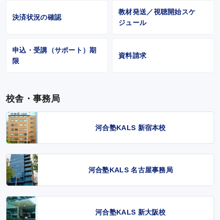
教材発送／視聴開始スケ
決済状況の確認
ジュール
申込・受講（サポート）期
資料請求
限
校舎・事務局
河合塾KALS 新宿本校
河合塾KALS 名古屋事務局
河合塾KALS 新大阪校