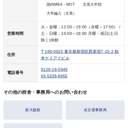
国内MBA・MOT
文系大学院
お問い合わせ
大学編入（文系）
火～金曜：12:00～19:00（水曜～17:00） /
営業時間
土・日曜：10:00～18:00 月曜・祝日(土日
KALSをはじめる
除く)休館
〒160-0023 東京都新宿区西新宿7-15-2 柏
受講までの流れ
住所
木ケイアイビル
ガイダンス情報
0120-19-5949
電話番号
個別受講相談
03-5338-8655
講義スケジュール
その他の校舎・事務局へのお問い合わせ
新大阪校
名古屋事務局
各種申込