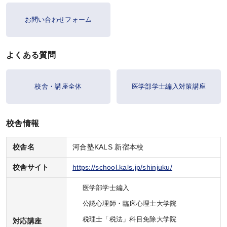
心理資格対策講座
お問い合わせフォーム
KALSを知る
よくある質問
資料請求／
校舎・講座全体
医学部学士編入対策講座
デジタルパンフレット
講座説明動画
校舎情報
講義サンプル動画
校舎名
河合塾KALS 新宿本校
講師紹介
校舎サイト
https://school.kals.jp/shinjuku/
校舎ポータルサイト
KALSメディア
医学部学士編入
公認心理師・臨床心理士大学院
お知らせ
税理士「税法」科目免除大学院
対応講座
よくある質問