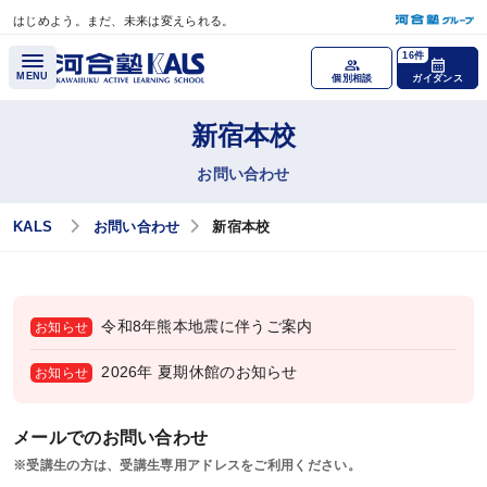
はじめよう。まだ、未来は変えられる。
メインコンテンツへスキップ
16件
MENU
個別相談
ガイダンス
新宿本校
各種講座
お問い合わせ
医学部学士編入 対策講座
KALS
お問い合わせ
新宿本校
公認心理師・臨床心理士大学院 入試対策講座
税理士「税法」科目免除大学院 入試対策講座
令和8年熊本地震に伴うご案内
お知らせ
国内MBA・MOT 入試対策講座
2026年 夏期休館のお知らせ
お知らせ
文系大学院 入試対策講座
メールでのお問い合わせ
大学編入（文系）講座
※受講生の方は、受講生専用アドレスをご利用ください。