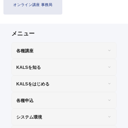
WEB申込
オンライン講座 事務局
WEB申込後のお支払方法
窓口申込
お申込後の流れ
決済状況の確認
各種講座
教材発送／
視聴開始スケジュール
KALSを知る
申込・受講（サポート）期限
KALSをはじめる
資料請求
各種申込
システム環境
システム環境
WEBサイトご利用環境