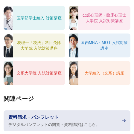
心理資格対策講座
公認心理師・臨床心理士
医学部学士編入 対策講座
大学院 入試対策講座
KALSを知る
税理士「税法」科目免除
国内MBA・MOT 入試対策
資料請求／
大学院 入試対策講座
講座
デジタルパンフレット
講座説明動画
文系大学院 入試対策講座
大学編入（文系）講座
講義サンプル動画
講師紹介
関連ページ
校舎ポータルサイト
KALSメディア
資料請求・パンフレット
お知らせ
デジタルパンフレットの閲覧・資料請求はこちら。
よくある質問