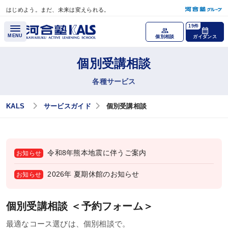
はじめよう。まだ、未来は変えられる。
メインコンテンツへスキップ
19件
MENU
個別相談
ガイダンス
個別受講相談
各種講座
各種サービス
医学部学士編入 対策講座
KALS
サービスガイド
個別受講相談
公認心理師・臨床心理士大学院 入試対策講座
税理士「税法」科目免除大学院 入試対策講座
令和8年熊本地震に伴うご案内
お知らせ
国内MBA・MOT 入試対策講座
2026年 夏期休館のお知らせ
お知らせ
文系大学院 入試対策講座
個別受講相談 ＜予約フォーム＞
大学編入（文系）講座
最適なコース選びは、個別相談で。