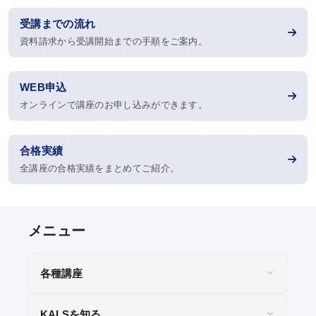
受講までの流れ
お問い合わせ
資料請求から受講開始までの手順をご案内。
WEB申込
KALSをはじめる
オンラインで講座のお申し込みができます。
受講までの流れ
合格実績
ガイダンス情報
全講座の合格実績をまとめてご紹介。
個別受講相談
講義スケジュール
各種講座
各種申込
KALSを知る