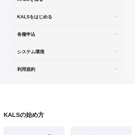
WEB申込
WEB申込後のお支払方法
KALSをはじめる
窓口申込
各種申込
お申込後の流れ
決済状況の確認
システム環境
教材発送／
視聴開始スケジュール
利用規約
申込・受講（サポート）期限
資料請求
KALSの始め方
システム環境
WEBサイトご利用環境