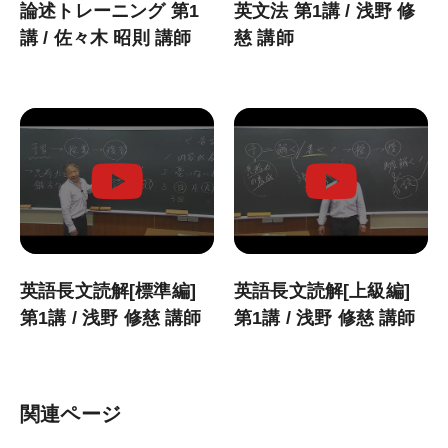
WEB申込
論述トレーニング 第1
英文法 第1講 / 浅野 修
講 / 佐々木 昭則 講師
慈 講師
WEB申込後のお支払方法
窓口申込
お申込後の流れ
決済状況の確認
教材発送／
視聴開始スケジュール
申込・受講（サポート）期限
英語長文読解[標準編]
英語長文読解[上級編]
資料請求
第1講 / 浅野 修慈 講師
第1講 / 浅野 修慈 講師
システム環境
関連ページ
WEBサイトご利用環境