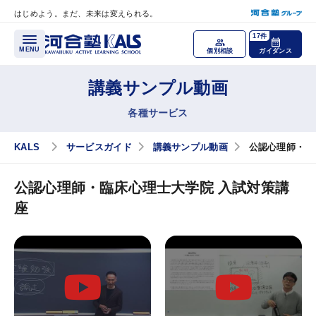
はじめよう。まだ、未来は変えられる。
メインコンテンツへスキップ
17件
MENU
個別相談
ガイダンス
講義サンプル動画
各種講座
各種サービス
医学部学士編入 対策講座
KALS
サービスガイド
講義サンプル動画
公認心理師・臨
公認心理師・臨床心理士大学院 入試対策講座
公認心理師・臨床心理士大学院 入試対策講
税理士「税法」科目免除大学院 入試対策講座
座
国内MBA・MOT 入試対策講座
文系大学院 入試対策講座
大学編入（文系）講座