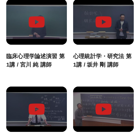
お問い合わせ
KALSをはじめる
臨床心理学論述演習 第
心理統計学・研究法 第
受講までの流れ
1講 / 宮川 純 講師
1講 / 坂井 剛 講師
ガイダンス情報
個別受講相談
講義スケジュール
各種申込