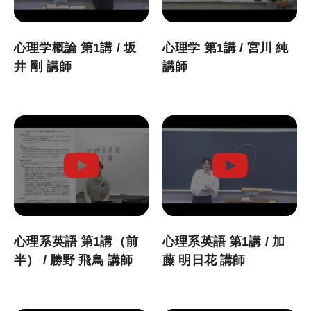
心理資格対策講座
心理学概論 第1講 / 坂
心理学 第1講 / 宮川 純
井 剛 講師
講師
KALSを知る
資料請求／
デジタルパンフレット
講座説明動画
講義サンプル動画
講師紹介
校舎ポータルサイト
心理系英語 第1講（前
心理系英語 第1講 / 加
KALSメディア
半） / 勝野 飛鳥 講師
藤 明日花 講師
お知らせ
よくある質問