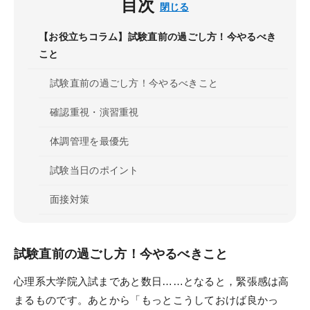
目次
閉じる
筆記試験対策
【お役立ちコラム】試験直前の過ごし方！今やるべき
面接対策
こと
動画で学ぶ
試験直前の過ごし方！今やるべきこと
確認重視・演習重視
試験情報ガイダンス／
講座説明動画
体調管理を最優先
講義サンプル動画
試験当日のポイント
教えて心理系大学院対策
面接対策
鉄則10＆キーワード120解説
試験直前の過ごし方！今やるべきこと
合格実績・受講者の声
心理系大学院入試まであと数日……となると，緊張感は高
合格実績
まるものです。あとから「もっとこうしておけば良かっ