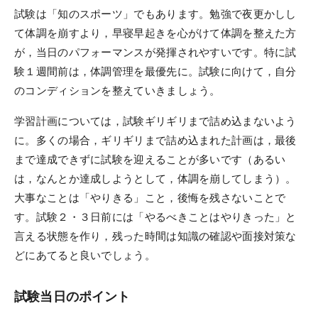
試験は「知のスポーツ」でもあります。勉強で夜更かしし
て体調を崩すより，早寝早起きを心がけて体調を整えた方
資料請求／
デジタルパンフレット
が，当日のパフォーマンスが発揮されやすいです。特に試
験１週間前は，体調管理を最優先に。試験に向けて，自分
講座説明動画
のコンディションを整えていきましょう。
講義サンプル動画
学習計画については，試験ギリギリまで詰め込まないよう
講師紹介
に。多くの場合，ギリギリまで詰め込まれた計画は，最後
校舎ポータルサイト
まで達成できずに試験を迎えることが多いです（あるい
は，なんとか達成しようとして，体調を崩してしまう）。
KALSメディア
大事なことは「やりきる」こと，後悔を残さないことで
お知らせ
す。試験２・３日前には「やるべきことはやりきった」と
言える状態を作り，残った時間は知識の確認や面接対策な
よくある質問
どにあてると良いでしょう。
お問い合わせ
試験当日のポイント
KALSをはじめる