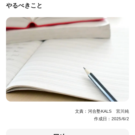
やるべきこと
オンライン・フォローアップについて
「臨床心理学」直前論述特訓
（オンラインLIVE講座）
公認心理師対応大学院一覧
臨床心理士対応大学院一覧
講師紹介
カリキュラム
カリキュラム一覧
コース一覧
文責：河合塾KALS 宮川純
科目一覧
作成日：2025/6/2
研究計画書対策