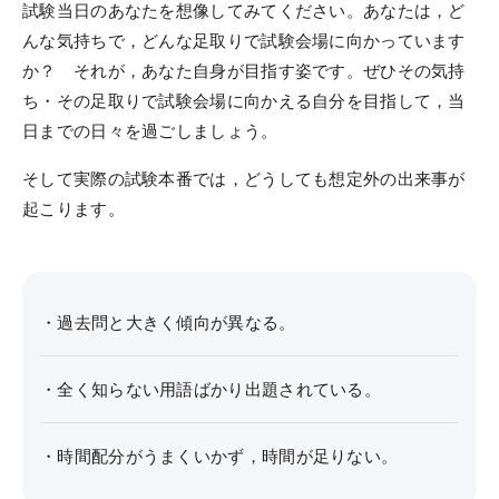
試験当日のあなたを想像してみてください。あなたは，ど
んな気持ちで，どんな足取りで試験会場に向かっています
受講までの流れ
か？ それが，あなた自身が目指す姿です。ぜひその気持
ガイダンス情報
ち・その足取りで試験会場に向かえる自分を目指して，当
個別受講相談
日までの日々を過ごしましょう。
講義スケジュール
そして実際の試験本番では，どうしても想定外の出来事が
起こります。
各種申込
WEB申込
・過去問と大きく傾向が異なる。
WEB申込後のお支払方法
窓口申込
・全く知らない用語ばかり出題されている。
お申込後の流れ
・時間配分がうまくいかず，時間が足りない。
資料請求