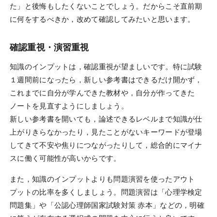
合格者体験記
た」と後悔もしたくないことでしょう。だからこそ直前期
に何をするべきか，改めて確認してみたいと思います。
合格者インタビュー
受講者の声（パーフェクトコース）
確認重視・演習重視
受講者の声（速習コース）
知識のインプットは，確認重視が望ましいです。特に試験
１週間前になったら，新しい参考書はできるだけ開かず，
受講案内
これまでに自分が学んできた教材や，自分が作ってきた
ノートを見直すようにしましょう。
受講料（オンライン講座）
新しい参考書を開いても，論述できるレベルまで知識が仕
受講料（通学講座）
上がりきらなかったり，見たことがないキーワードが登場
してきて不安や焦りにつながったりして，総合的にマイナ
受講形態
スに働く可能性が高いからです。
受講までの流れ
また，知識のインプットよりも問題演習を使ったアウト
受講サポート
プットの比率を多くしましょう。問題演習は「心理学検定
問題集」や「公認心理師国家試験対策 赤本」などの，明確
講義スケジュール