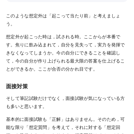
システム環境
このような想定外は「起こって当たり前」と考えましょ
WEBサイトご利用環境
う。
eラーニング推奨環境
想定外が起こった時は，試される時。ここからが本番で
す。焦りに飲み込まれて，自分を見失って，実力を発揮で
テストバンク・テストエンジン推奨環境
きなくなってしまうか。今の自分にできることを確認し
て，今の自分が作り上げられる最大限の答案を仕上げるこ
利用規約
とができるか。ここが合否の分かれ目です。
特定商取引法に基づく表示
面接対策
教材等転売に関する禁止のお願い
そして筆記試験だけでなく，面接試験が気になっている方
も多いと思います。
基本的に面接試験も「正解」はありません。そのため，可
能な限り「想定質問」を考えて，それに対する「想定回