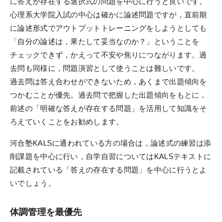
に答えが存在する選択式の問題を中心に行うと良いです。
ガイダンス情報
心理系大学院入試の中心は確かに論述問題ですが，直前期
過去のガイダンス・説明会
に論述形式でアウトプットトレーニングをしようとしても
「自分の論述は，果たして妥当なのか？」ということを
資料請求／
チェックできず，かえって不安や焦りにつながります。過
デジタルパンフレット
去問も同様に，問題演習として使うことは難しいです。
LINEでお問い合わせ
過去問は答え合わせができないため，あくまで出題傾向を
つかむことが優先。過去問で把握した出題傾向をもとに，
お役立ち情報
前述の「明確な答えが存在する問題」を活用して知識をそ
ろえていくことをお勧めします。
KALSメディア
河合塾KALSに通われている方の場合は，論述式の練習は添
受講タイミングの目安
削課題を中心に行い，自学自習についてはKALSテキストに
お役立ちコラム
記載されている「答えの存在する問題」を中心に行うとよ
いでしょう。
体調管理を最優先
KALSを知る