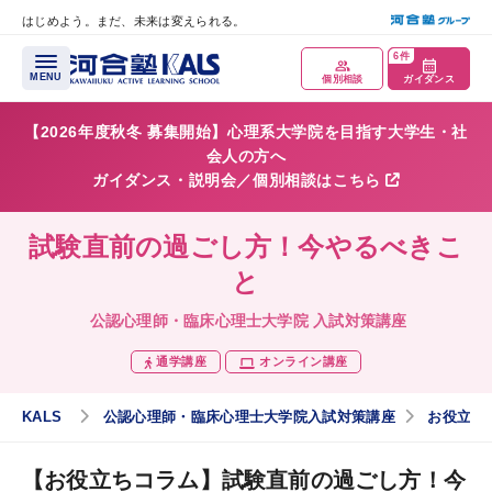
はじめよう。まだ、未来は変えられる。
メインコンテンツへスキップ
6件
MENU
個別相談
ガイダンス
【2026年度秋冬 募集開始】心理系大学院を目指す大学生・社
会人の方へ
ガイダンス・説明会／個別相談はこちら
試験直前の過ごし方！今やるべきこ
と
公認心理師・臨床心理士大学院 入試対策講座
講座概要
通学講座
オンライン講座
講座トップページ
KALS
公認心理師・臨床心理士大学院入試対策講座
お役立ち
公認心理師について
【お役立ちコラム】試験直前の過ごし方！今
臨床心理士について