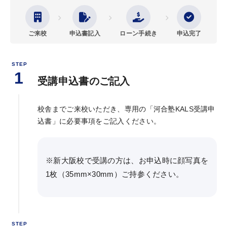
心理資格対策講座
ご来校
申込書記入
ローン手続き
申込完了
KALSを知る
STEP
1
資料請求／
受講申込書のご記入
デジタルパンフレット
校舎までご来校いただき、専用の「河合塾KALS受講申
講座説明動画
込書」に必要事項をご記入ください。
講義サンプル動画
講師紹介
※新大阪校で受講の方は、お申込時に顔写真を
校舎ポータルサイト
1枚（35mm×30mm）ご持参ください。
KALSメディア
お知らせ
STEP
よくある質問