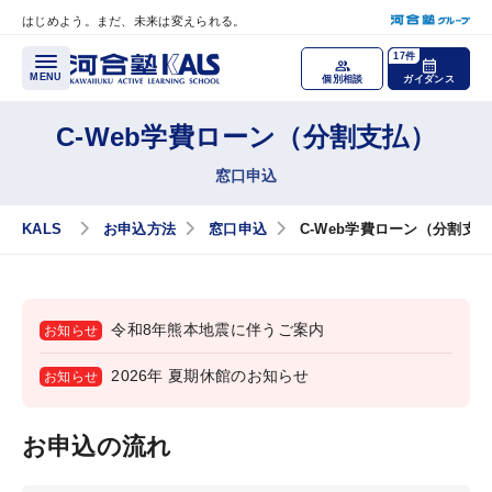
はじめよう。まだ、未来は変えられる。
メインコンテンツへスキップ
17件
MENU
個別相談
ガイダンス
C-Web学費ローン（分割支払）
各種講座
窓口申込
医学部学士編入 対策講座
KALS
お申込方法
窓口申込
C-Web学費ローン（分割支
公認心理師・臨床心理士大学院 入試対策講座
税理士「税法」科目免除大学院 入試対策講座
令和8年熊本地震に伴うご案内
お知らせ
国内MBA・MOT 入試対策講座
2026年 夏期休館のお知らせ
お知らせ
文系大学院 入試対策講座
お申込の流れ
大学編入（文系）講座