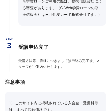
※学費ローンご利用の際は、提携信販会社によ
WEB申込
る審査があります。（C-Web学費ローンの取
WEB申込後のお支払方法
扱信販会社は三井住友カード株式会社です。）
窓口申込
お申込後の流れ
決済状況の確認
STEP
3
受講申込完了
教材発送／
視聴開始スケジュール
受講方法等、詳細につきましては申込み完了後、ス
申込・受講（サポート）期限
タッフがご案内いたします。
資料請求
注意事項
システム環境
1）このサイト内に掲載されている入会金・受講料等
は、すべて税込価格です。
WEBサイトご利用環境