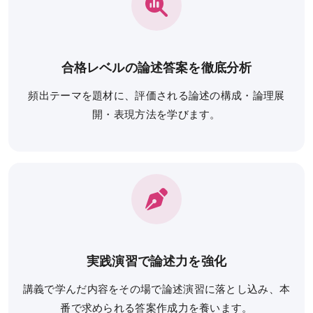
KALSを知る
資料請求／
デジタルパンフレット
合格レベルの論述答案を徹底分析
講座説明動画
頻出テーマを題材に、評価される論述の構成・論理展
講義サンプル動画
開・表現方法を学びます。
講師紹介
校舎ポータルサイト
KALSメディア
お知らせ
よくある質問
実践演習で論述力を強化
お問い合わせ
講義で学んだ内容をその場で論述演習に落とし込み、本
番で求められる答案作成力を養います。
KALSをはじめる