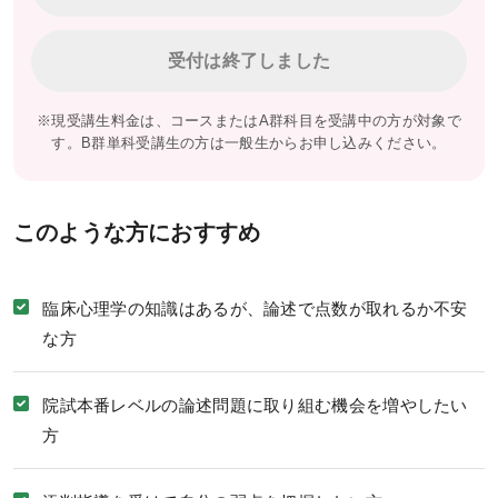
合格者体験記
受付は終了しました
合格者インタビュー
受講者の声（パーフェクトコース）
※現受講生料金は、コースまたはA群科目を受講中の方が対象で
す。B群単科受講生の方は一般生からお申し込みください。
受講者の声（速習コース）
受講案内
このような方におすすめ
受講料（オンライン講座）
臨床心理学の知識はあるが、論述で点数が取れるか不安
受講料（通学講座）
な方
受講形態
受講までの流れ
院試本番レベルの論述問題に取り組む機会を増やしたい
方
受講サポート
講義スケジュール