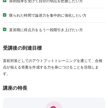
添削指導を受けて自分の弱点を把握したい方
ガイダンス情報
過去のガイダンス・説明会
限られた時間で論述力を集中的に強化したい方
資料請求／
デジタルパンフレット
直前期に得点力をもう一段階引き上げたい方
LINEでお問い合わせ
受講後の到達目標
お役立ち情報
直前対策としてのアウトプットトレーニングを通じて、合格
KALSメディア
点が狙える答案を作成する力を身につけることを目指しま
す。
受講タイミングの目安
お役立ちコラム
講座の特長