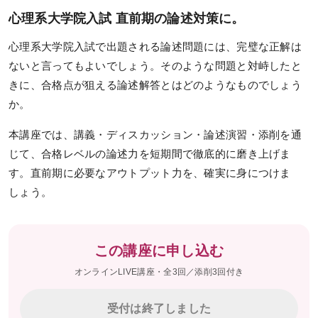
心理系大学院入試 直前期の論述対策に。
筆記試験対策
心理系大学院入試で出題される論述問題には、完璧な正解は
面接対策
ないと言ってもよいでしょう。そのような問題と対峙したと
きに、合格点が狙える論述解答とはどのようなものでしょう
動画で学ぶ
か。
試験情報ガイダンス／
本講座では、講義・ディスカッション・論述演習・添削を通
講座説明動画
じて、合格レベルの論述力を短期間で徹底的に磨き上げま
講義サンプル動画
す。直前期に必要なアウトプット力を、確実に身につけま
しょう。
教えて心理系大学院対策
鉄則10＆キーワード120解説
この講座に申し込む
合格実績・受講者の声
オンラインLIVE講座・全3回／添削3回付き
合格実績
受付は終了しました