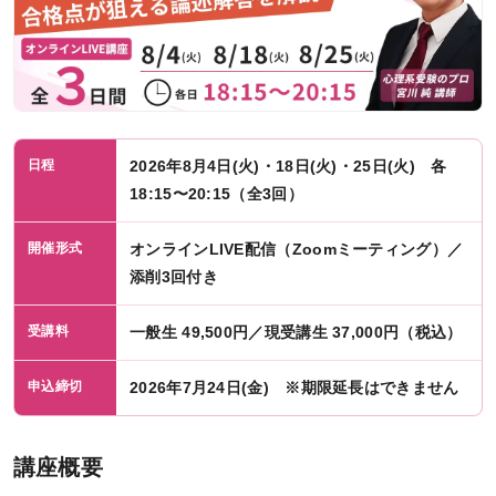
臨床心理士について
オンライン・フォローアップについて
「臨床心理学」直前論述特訓
（オンラインLIVE講座）
公認心理師対応大学院一覧
日程
2026年8月4日(火)・18日(火)・25日(火) 各
18:15〜20:15（全3回）
臨床心理士対応大学院一覧
講師紹介
開催形式
オンラインLIVE配信（Zoomミーティング）／
添削3回付き
カリキュラム
受講料
一般生 49,500円／現受講生 37,000円（税込）
カリキュラム一覧
申込締切
2026年7月24日(金) ※期限延長はできません
コース一覧
科目一覧
講座概要
研究計画書対策