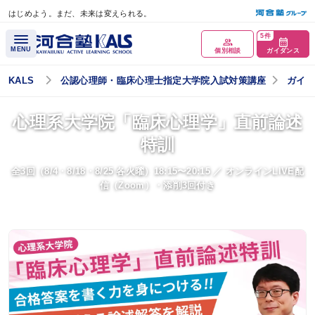
はじめよう。まだ、未来は変えられる。
メインコンテンツへスキップ
5件
MENU
個別相談
ガイダンス
KALS
公認心理師・臨床心理士指定大学院入試対策講座
ガイダ
心理系大学院「臨床心理学」直前論述
特訓
全3回（8/4・8/18・8/25 各火曜）18:15〜20:15 ／ オンラインLIVE配
信（Zoom）・添削3回付き
講座概要
講座トップページ
公認心理師について