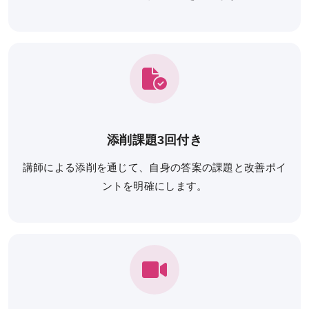
受講までの流れ
ガイダンス情報
個別受講相談
講義スケジュール
添削課題3回付き
各種申込
講師による添削を通じて、自身の答案の課題と改善ポイ
ントを明確にします。
WEB申込
WEB申込後のお支払方法
窓口申込
お申込後の流れ
資料請求