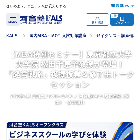
はじめよう。まだ、未来は変えられる。
メインコンテンツへスキップ
2件
MENU
個別相談
ガイダンス
KALS
国内MBA・MOT 入試対策講座
ガイダンス・講座情報
講座概要
【MBA特別セミナー】東京都立大学
大学院 松田千恵子教授が登壇！
講座トップページ
「経営戦略」模擬授業＆修了生トーク
特別一般公開／
WBS一次選考突破のポイント
セッション
試験概要
2026年7月11日(土) 16:00〜17:30 ／ 河合塾KALS 新宿本校（対
面）・参加無料
試験実施大学院一覧
MBAで学ぶメリット
ビジネススクールを選ぶポイント