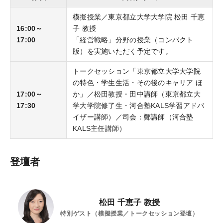
校舎ポータルサイト
模擬授業／東京都立大学大学院 松田 千恵
KALSメディア
16:00～
子 教授
17:00
「経営戦略」分野の授業（コンパクト
お知らせ
版）を実施いただく予定です。
よくある質問
トークセッション「東京都立大学大学院
お問い合わせ
の特色・学生生活・その後のキャリア ほ
17:00～
か」／松田教授・田中講師（東京都立大
17:30
学大学院修了生・河合塾KALS学習アドバ
KALSをはじめる
イザー講師）／司会：鄭講師（河合塾
KALS主任講師）
受講までの流れ
ガイダンス情報
登壇者
個別受講相談
講義スケジュール
松田 千恵子 教授
特別ゲスト（模擬授業／トークセッション登壇）