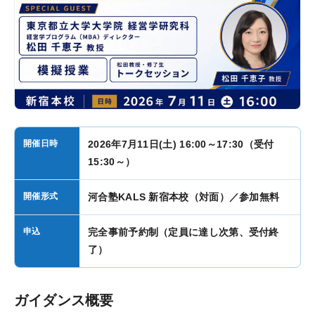
講師紹介
カリキュラム
カリキュラム一覧
コース一覧
科目一覧
開催日時
2026年7月11日(土) 16:00～17:30（受付
研究計画書対策
15:30～）
面接対策
開催形式
河合塾KALS 新宿本校（対面）／参加無料
動画・合格実績
申込
完全事前予約制（定員に達し次第、受付終
了）
試験情報ガイダンス／
講座説明動画
ガイダンス概要
合格実績