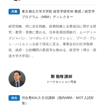
各種申込
東京都立大学大学院 経営学研究科 教授／経営学
所属
WEB申込
プログラム（MBA）ディレクター
WEB申込後のお支払方法
経営戦略、特に全社戦略、財務戦略と企業統治に関する研
窓口申込
究・教育・実務に携わる。日本長期信用銀行、ムーディー
ズジャパン、コーポレイトディレクション、ブーズ・アレ
お申込後の流れ
ン・ハミルトンを経て現在に至る。事業会社の社外取締
資料請求
役、政府・公的機関の委員等を務める。経営学（博士・筑
波大学大学院）。
システム環境
WEBサイトご利用環境
鄭 龍権 講師
トークセッション司会
eラーニング推奨環境
テストバンク・テストエンジン推奨環境
河合塾KALS 主任講師（国内MBA・MOT入試対
担当
策）