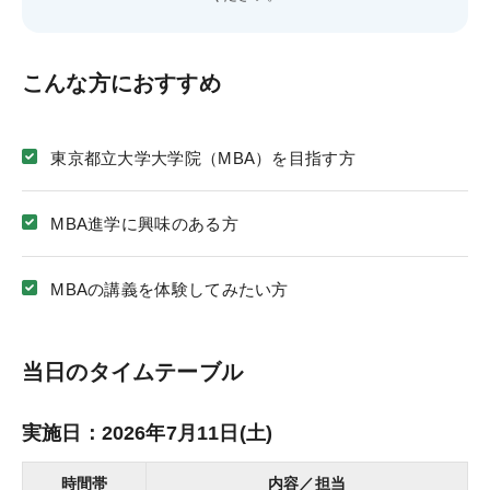
お役立ち情報
こんな方におすすめ
KALSメディア
コラム
東京都立大学大学院（MBA）を目指す方
MBA進学に興味のある方
KALSを知る
MBAの講義を体験してみたい方
資料請求／
デジタルパンフレット
当日のタイムテーブル
講座説明動画
講義サンプル動画
実施日：2026年7月11日(土)
講師紹介
時間帯
内容／担当