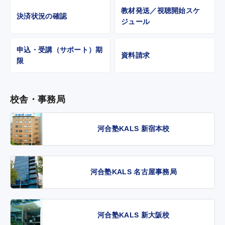
教材発送／視聴開始スケ
決済状況の確認
ジュール
申込・受講（サポート）期
資料請求
限
校舎・事務局
河合塾KALS 新宿本校
河合塾KALS 名古屋事務局
河合塾KALS 新大阪校