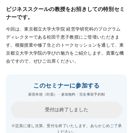
ビジネススクールの教授をお招きしての特別セミ
受講案内
ナーです。
今回は、東京都立大学大学院 経営学研究科のプログラム
受講料（オンライン講座）
ディレクターである松田千恵子教授にご登壇いただきま
受講料（通学講座）
す。模擬授業や修了生とのトークセッションを通して、東
京都立大学大学院の学びの魅力をご紹介します。貴重な機
受講形態
会ですので、ぜひご出席ください。
受講サポート
受講までの流れ
このセミナーに参加する
講義スケジュール
新宿本校（対面）・参加無料・完全事前予約制
ガイダンス情報
過去のガイダンス・説明会
受付は終了しました
資料請求／
※定員に達し次第、受付を終了いたします。あらかじめご了承
デジタルパンフレット
ください。