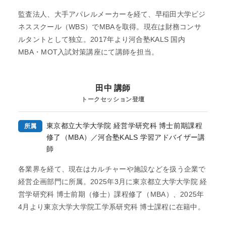
利用規約
監査法人、大手アパレルメーカーを経て、早稲田大学ビジ
ネススクール（WBS）でMBAを取得。現在は財務コンサ
特定商取引法に基づく表示
ルタントとして独立。2017年より河合塾KALS 国内
教材等転売に関する禁止のお願い
MBA・MOT入試対策講座にて講師を担当。
田中 講師
トークセッション登壇
東京都立大学大学院 経営学研究科 博士前期課程
所属
修了（MBA）／河合塾KALS 学習アドバイザー講
師
各業界を経て、現在はカルチャーや施設などを扱う企業で
経営企画部門に所属。2025年3月に東京都立大学大学院 経
営学研究科 博士前期（修士）課程修了（MBA）、2025年
4月より東京大学大学院工学系研究科 博士課程に在籍中。