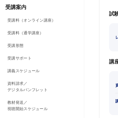
受講案内
試
KALSを知る
受講料（オンライン講座）
資料請求／
受講料（通学講座）
デジタルパンフレット
講座説明動画
受講形態
講義サンプル動画
受講サポート
講
講師紹介
講義スケジュール
校舎ポータルサイト
資料請求／
KALSメディア
デジタルパンフレット
お知らせ
教材発送／
よくある質問
視聴開始スケジュール