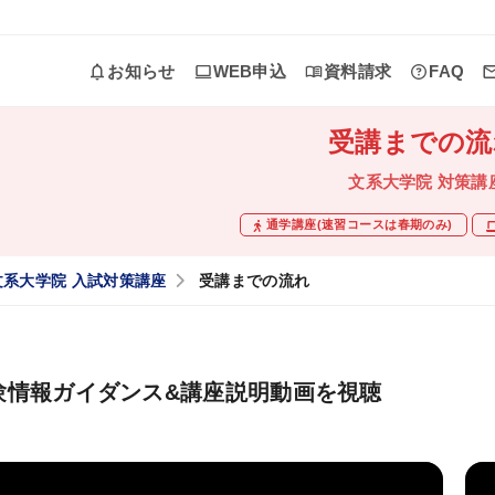
お知らせ
WEB申込
資料請求
FAQ
受講までの流
カリキュラム
文系大学院 対策講
コース一覧
通学講座(速習コースは春期のみ)
単科一覧
文系大学院 入試対策講座
受講までの流れ
研究計画書対策
験情報ガイダンス&講座説明動画を視聴