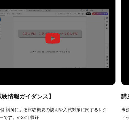
お役立ち情報
KALSメディア
試験情報ガイダンス】
講
 健 講師による試験概要の説明や入試対策に関するレク
事
ーです。※23年収録
ア