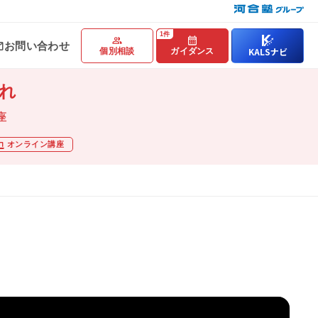
1件
お問い合わせ
KALSナビ
個別相談
ガイダンス
れ
動画・合格実績
座
講座説明動画
オンライン講座
講義サンプル動画
合格実績