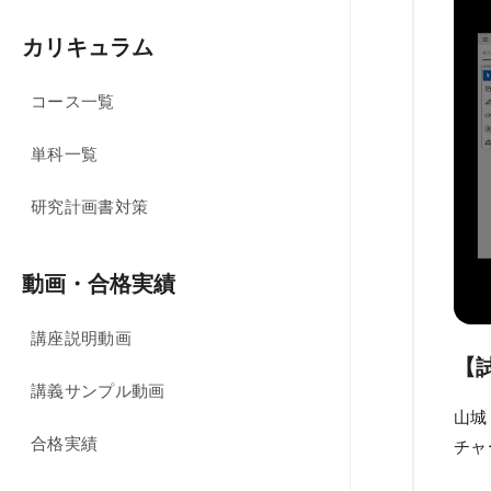
受講案内
カリキュラム
受講料（オンライン講座）
コース一覧
受講料（通学講座）
単科一覧
受講形態
受講サポート
研究計画書対策
講義スケジュール
動画・合格実績
資料請求／
デジタルパンフレット
講座説明動画
教材発送／
【
視聴開始スケジュール
講義サンプル動画
山城
申込・受講（サポート）期限
合格実績
チャ