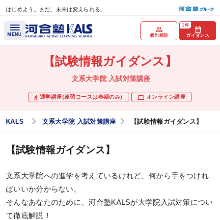
はじめよう。まだ、未来は変えられる。
メインコンテンツへスキップ
1件
MENU
個別相談
ガイダンス
【試験情報ガイダンス】
講座概要
文系大学院 入試対策講座
通学講座(速習コースは春期のみ)
オンライン講座
講座トップページ
試験情報ガイダンス
KALS
文系大学院 入試対策講座
【試験情報ガイダンス】
受講までの流れ
【試験情報ガイダンス】
個別相談
ガイダンス
文系大学院への進学を考えているけれど、何から手をつけれ
ばいいか分からない。
講師紹介
そんなあなたのために、河合塾KALSが大学院入試対策につい
て徹底解説！