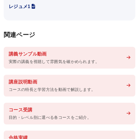
レジュメ1
受講料（通学講座）
受講形態
受講サポート
関連ページ
講義スケジュール
講義サンプル動画
資料請求／
デジタルパンフレット
実際の講義を視聴して雰囲気を確かめられます。
教材発送／
視聴開始スケジュール
講座説明動画
コースの特長と学習方法を動画で解説します。
申込・受講（サポート）期限
コース受講
お役立ち情報
目的・レベル別に選べる各コースをご紹介。
KALSメディア
合格実績