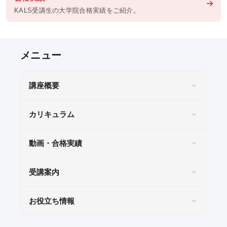
KALS受講生の大学院合格実績をご紹介。
KALSを知る
資料請求／
デジタルパンフレット
講座概要
講座説明動画
講義サンプル動画
カリキュラム
講師紹介
動画・合格実績
校舎ポータルサイト
KALSメディア
受講案内
お知らせ
お役立ち情報
よくある質問
お問い合わせ