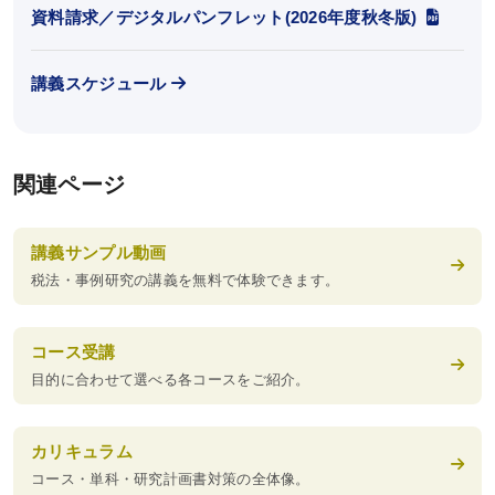
資料請求／デジタルパンフレット(2026年度秋冬版)
受講料（オンライン講座）
講義スケジュール
受講料（通学講座）
受講形態
受講サポート
関連ページ
受講までの流れ
講義サンプル動画
講義スケジュール
税法・事例研究の講義を無料で体験できます。
ガイダンス情報
資料請求／
コース受講
デジタルパンフレット
目的に合わせて選べる各コースをご紹介。
お役立ち情報
カリキュラム
コース・単科・研究計画書対策の全体像。
KALSメディア