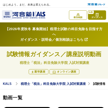
はじめよう。まだ、未来は変えられる。
メインコンテンツへスキップ
6件
MENU
個別相談
ガイダンス
【2026年度秋冬 募集開始】税理士試験の科目免除を目指す方
へ
講座概要
ガイダンス・説明会／個別相談はこちら
講座トップページ
試験情報ガイダンス／講座説明動画
科目免除制度とは？
税理士「税法」科目免除大学院 入試対策講座
試験実施大学院一覧
通学講座
オンライン講座
講師紹介
KALS
税理士「税法」科目免除大学院 入試対策講座
試験情報
カリキュラム
動画一覧
カリキュラム一覧