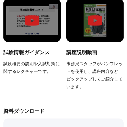
コース一覧
単科一覧
研究計画書対策
面接対策
試験情報ガイダンス
講座説明動画
動画・合格実績
試験概要の説明や入試対策に
事務局スタッフがパンフレッ
試験情報ガイダンス／
関するレクチャーです。
トを使用し、講座内容など
講座説明動画
ピックアップしてご紹介して
講義サンプル動画
います。
合格実績
合格体験記
資料ダウンロード
受講案内