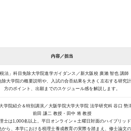
内容／担当
税法」科目免除大学院進学ガイダンス／新大阪校 廣瀨 智也 講師
免除大学院の概要説明や、入試の合否結果を大きく左右する研究
方のポイント、出願までのスケジュール感を解説します。
大学院紹介＆特別講演／大阪学院大学大学院 法学研究科 谷口 勢
前田 謙二 教授・田中 将 教授
理士は1,000名以上。平日オンライン＋土曜日対面のハイブリッ
色から、本学における税理士養成教育の実際を踏まえ、修士論文