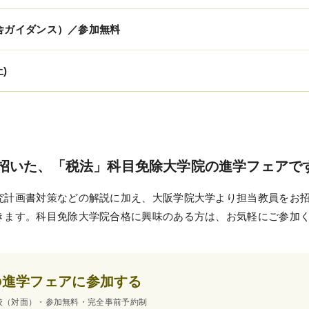
受講までの流れ
校舎ガイダンス）／参加無料
ガイダンス情報
)
個別受講相談
講義スケジュール
を招いた、「税法」科目免除大学院の進学フェアで
究計画書対策などの解説に加え、大阪学院大学より担当教員をお
きます。科目免除大学院合格に興味のある方は、お気軽にご参加
の進学フェアに参加する
校（対面）・参加無料・完全事前予約制
利用規約