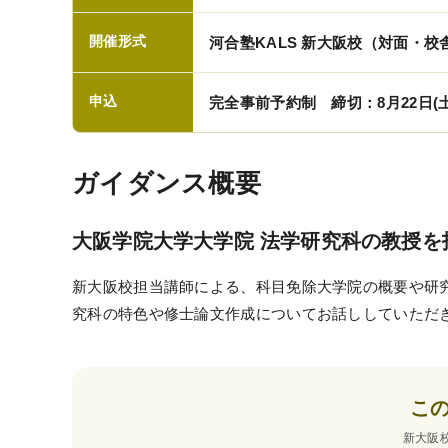
資料請求／
開催形式
河合塾KALS 新大阪校（対面・
デジタルパンフレット
申込
完全事前予約制 締切：8月22日(土
講座説明動画
講義サンプル動画
ガイダンス概要
講師紹介
校舎ポータルサイト
大阪学院大学大学院 法学研究科の教授
KALSメディア
新大阪校担当講師による、科目免除大学院の概要や研
お知らせ
究科の特色や修士論文作成についてお話ししていただ
よくある質問
お問い合わせ
こ
新大阪
システム環境