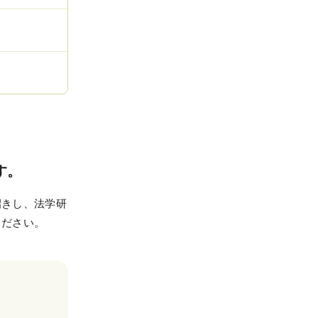
WEB申込
WEB申込後のお支払方法
窓口申込
お申込後の流れ
資料請求
す。
招きし、法学研
ください。