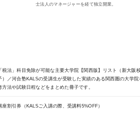
士法人のマネージャーを経て独立開業。
。
「税法」科目免除が可能な主要大学院【関西版】リスト（新大阪
子）／河合塾KALSの受講生が受験した実績のある関西圏の大学院
考方法や試験日程などをまとめた冊子です。
講座割引券（KALSご入講の際、受講料5%OFF）