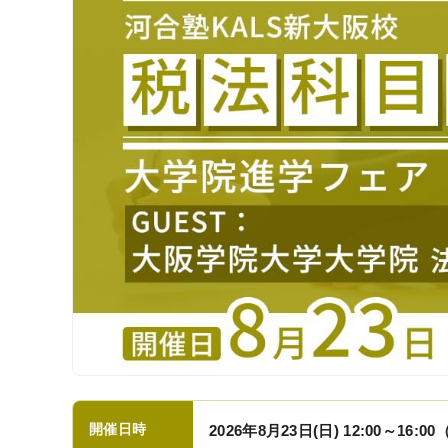
受講料（オンライン講座）
受講料（通学講座）
受講形態
受講サポート
受講までの流れ
講義スケジュール
ガイダンス情報
資料請求／
デジタルパンフレット
開催日時
2026年8月23日(日) 12:00～16:0
KALSを知る