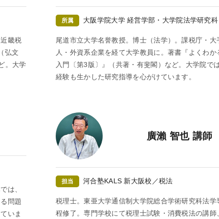
大阪学院大学 経営学部・大学院法学研究科
所属
会近畿税
尾道市立大学名誉教授。博士（法学）。課税庁・大
（弘文
人・外資系企業を経て大学教員に。著書『よくわか
など。大学
入門〔第3版〕』（共著・有斐閣）など。大学院で
経験も生かした研究指導を心がけています。
廣瀨 智也 講師
河合塾KALS 新大阪校／税法
担当
導では、
税理士。東亜大学通信制大学院総合学術研究科法学
ける問題
程修了。専門学校にて税理士試験・消費税法の講師
していま