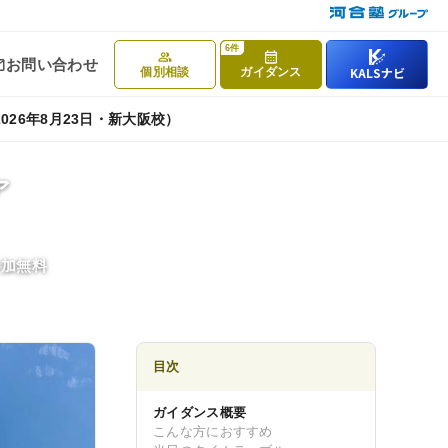
6件
お問い合わせ
KALSナビ
個別相談
ガイダンス
026年8月23日・新大阪校）
動画・合格実績
ア
試験情報ガイダンス／
講座説明動画
・参加無料
講義サンプル動画
合格実績
合格体験記
目次
ガイダンス概要
こんな方におすすめ