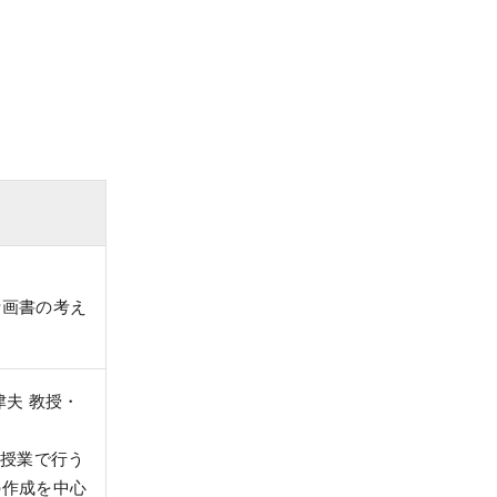
計画書の考え
津夫 教授・
ド授業で行う
の作成を中心