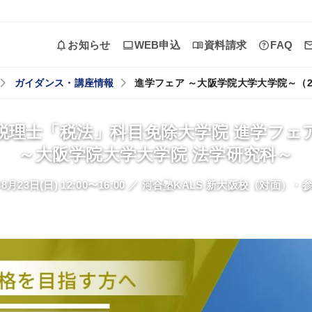
お知らせ
WEB申込
資料請求
FAQ
ガイダンス・講座情報
進学フェア ～大阪学院大学大学院～（2
カリキュラム
税理士「税法」科目免除大学院 進学フェ
カリキュラム一覧
～大阪学院大学大学院 法学研究科～
コース一覧
年8月23日(日) 12:00〜16:00 ／ 河合塾KALS 新大阪校（対面）
単科一覧
研究計画書対策
面接対策
お役立ち情報