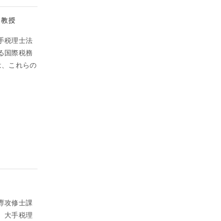
 教授
手税理士法
る国際税務
は、これらの
専攻修士課
、大手税理