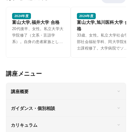
2024年度
2024年度
富山大学,福井大学 合格
富山大学,旭川医科大学 合
格
20代後半、女性。私立大学大
学院修了（文系・言語学
33歳、女性。私立大学社会学
系）。自身の患者家族として
部社会福祉学科、同大学院修
の経験から医師として発達障
士課程修了。大学病院でソー
害診療に携わりたいと考え、
シャルワーカーとして勤務。
医学部受験を決意。2023年5
医療と福祉の更なる連携強化
月から本格的に受験勉強を開
の必要性を実感し、医学部受
始。仕事と並行しながら2024
験を決意。2022年4月KALS
年11月福井大学と富山大学に
入校、仕事を続けながら、
合格。
2024年12月、富山大学、旭川
講座概要
医科大学に合格。
ガイダンス・個別相談
カリキュラム