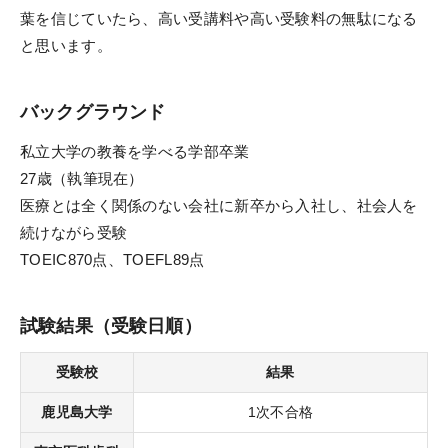
デジタルパンフレット
葉を信じていたら、高い受講料や高い受験料の無駄になる
教材発送／
と思います。
視聴開始スケジュール
申込・受講（サポート）期限
バックグラウンド
海外在住の方
私立大学の教養を学べる学部卒業
27歳（執筆現在）
受講サポート
医療とは全く関係のない会社に新卒から入社し、社会人を
続けながら受験
受講サポート一覧
TOEIC870点、TOEFL89点
個別カウンセリング
（講師・チューター個別相談）
試験結果（受験日順）
自習室
受験校
結果
質問システム
鹿児島大学
1次不合格
チュートリアル特別講義