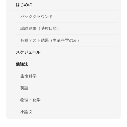
講師紹介
はじめに
バックグラウンド
ガイダンス・個別相談
試験結果（受験日順）
受講プランナー個別相談
各種テスト結果（生命科学のみ）
チューター個別相談
スケジュール
ガイダンス・説明会に参加
勉強法
過去のガイダンス・説明会
生命科学
カリキュラム
英語
カリキュラム一覧
物理・化学
基礎シリーズ
小論文
完成シリーズ
最後に