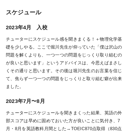
スケジュール
システム環境
2023年4月 入校
WEBサイトご利用環境
eラーニング推奨環境
チューターにスケジュール感を聞きまくる！＋物理化学基
礎を少しやる。ここで堀川先生が仰っていた「僕は沢山の
テストバンク・テストエンジン推奨環境
問題を解くよりも、一つ一つの問題をじっくり取り組むの
が良いと思います」というアドバイスは、今思えばまさし
利用規約
くその通りと思います。その後は堀川先生のお言葉を信じ
て、焦らず一つ一つの問題をじっくりと取り組む癖が出来
特定商取引法に基づく表示
ました。
教材等転売に関する禁止のお願い
2023年7月〜8月
チューターにスケジュールを聞きまくった結果、英語の外
部スコアは早めに固めておいた方が良いことに気付き、7
月・8月を英語教科月間とした→TOEIC870点取得（830点