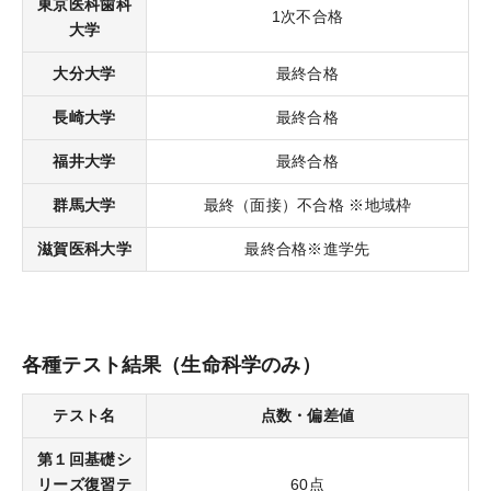
東京医科歯科
各種テスト
1次不合格
大学
過去問題・試験アンケート閲覧
大分大学
最終合格
受講生専用サイト
長崎大学
最終合格
受講生限定講座
福井大学
最終合格
オリジナル情報誌＆メルマガ
群馬大学
最終（面接）不合格 ※地域枠
お役立ち情報
滋賀医科大学
最終合格※進学先
KALSメディア
よくある質問
各種テスト結果（生命科学のみ）
生命科学 特別講義動画
テスト名
点数・偏差値
第１回基礎シ
リーズ復習テ
60点