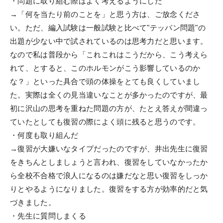
・問題に取り組む際はよく考えるようにした
→「何を当たり前のことを」と思う方は、ご放念くださ
い。ただ、編入試験は一般試験と比べて"テッパン問題"の
出題が少ない中で試されているのは思考力だと思います。
なので私は普段から「これこれはこうだから、こう考えら
れて、とすると、このホルモンがこう影響しているのか
な？」といった具合で頭の体操をとても良くしていまし
た。実際は全くの見当違いなことが多かったのですが、最
初に沢山の思考を重ねた問題の方が、たとえ答えが間違っ
ていたとしても復習の際によく頭に残ると思うのです。
・何度も取り組んだ
→復習が大嫌いなタイプだったのですが、井出先生に復習
をきちんとしましょうと言われ、復習をしていなかったか
ら全校不合格で浪人になるのは嫌だなと思い復習をしっか
りとやるようになりました。復習をする方が効率的だと気
づきました。
・先生に質問しまくる