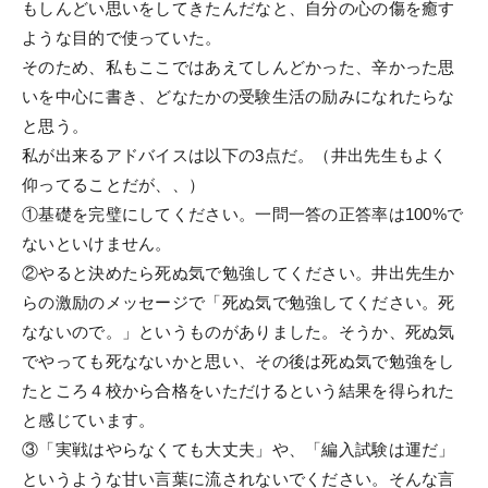
もしんどい思いをしてきたんだなと、自分の心の傷を癒す
公開模試
ような目的で使っていた。
実力テスト
そのため、私もここではあえてしんどかった、辛かった思
生命科学テストバンク(基礎編)
いを中心に書き、どなたかの受験生活の励みになれたらな
と思う。
生命科学テストバンク(標準編)
私が出来るアドバイスは以下の3点だ。（井出先生もよく
仰ってることだが、、）
受講案内
①基礎を完璧にしてください。一問一答の正答率は100%で
ないといけません。
[27年度] 受講料
②やると決めたら死ぬ気で勉強してください。井出先生か
[26年度] 受講料
らの激励のメッセージで「死ぬ気で勉強してください。死
なないので。」というものがありました。そうか、死ぬ気
受講形態
でやっても死なないかと思い、その後は死ぬ気で勉強をし
受講までの流れ
たところ４校から合格をいただけるという結果を得られた
と感じています。
講義スケジュール
③「実戦はやらなくても大丈夫」や、「編入試験は運だ」
資料請求／
というような甘い言葉に流されないでください。そんな言