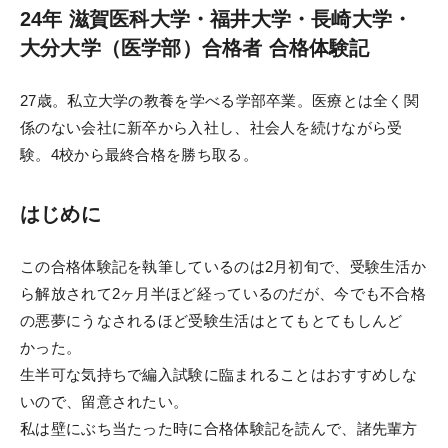
実戦シリーズ
24年 滋賀医科大学・福井大学・長崎大学・
大分大学（医学部）合格者 合格体験記
物理化学シリーズ
オプション科目
27歳。私立大学の教養を学べる学部卒業。医療とは全く関
係のない会社に新卒から入社し、社会人を続けながら受
動画・合格実績
験。4校から最終合格を勝ち取る。
講座説明動画
はじめに
講義サンプル動画
この合格体験記を執筆しているのは2月初旬で、受験生活か
合格実績
ら解放されて2ヶ月半ほど経っているのだが、今でも不合格
合格体験記
の悪夢にうなされるほど受験生活はとてもとてもしんど
かった。
合格者インタビュー
生半可な気持ちで編入試験に臨まれることはおすすめしな
いので、留意されたい。
模試・テスト
私は壁にぶち当たった時に合格体験記を読んで、諸先輩方