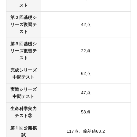
KALSを知る
スト
第２回基礎シ
資料請求／
リーズ復習テ
42点
デジタルパンフレット
スト
講座説明動画
第３回基礎シ
講義サンプル動画
リーズ復習テ
22点
スト
講師紹介
完成シリーズ
校舎ポータルサイト
62点
中間テスト
KALSメディア
実戦シリーズ
47点
お知らせ
中間テスト
よくある質問
生命科学実力
58点
テスト②
お問い合わせ
第１回公開模
117点、偏差値63.2
試