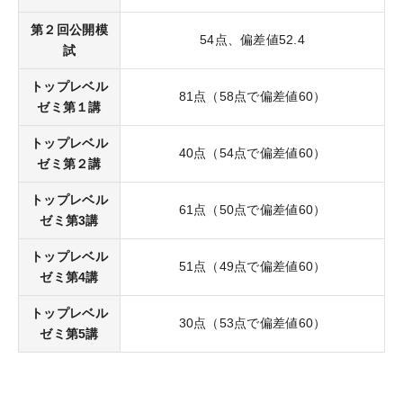
KALSをはじめる
第２回公開模
54点、偏差値52.4
受講までの流れ
試
ガイダンス情報
トップレベル
81点（58点で偏差値60）
ゼミ第１講
個別受講相談
トップレベル
講義スケジュール
40点（54点で偏差値60）
ゼミ第２講
トップレベル
各種申込
61点（50点で偏差値60）
ゼミ第3講
WEB申込
トップレベル
51点（49点で偏差値60）
ゼミ第4講
WEB申込後のお支払方法
トップレベル
窓口申込
30点（53点で偏差値60）
ゼミ第5講
お申込後の流れ
資料請求