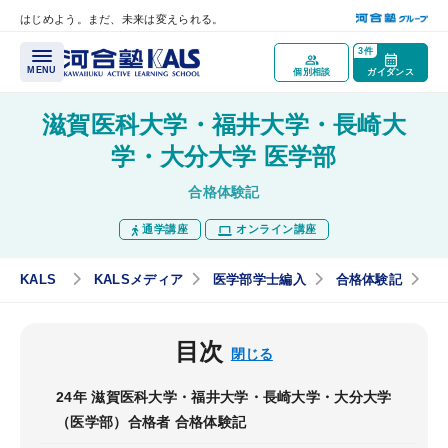
はじめよう。まだ、未来は変えられる。
メインコンテンツへスキップ
3件
MENU
個別相談
ガイダンス
滋賀医科大学・福井大学・長崎大
講座概要
学・大分大学 医学部
合格体験記
講座トップページ
通学講座
オンライン講座
医学部学士編入とは？
最重要科目「生命科学」とは？
KALS
KALSメディア
医学部学士編入
合格体験記
滋
医学部再受験（一般入試）と学士編入試験の違いとは？
目次
試験情報ガイダンス／
閉じる
講座説明動画
24年 滋賀医科大学・福井大学・長崎大学・大分大学
医学部学士編入実施大学
（医学部）合格者 合格体験記