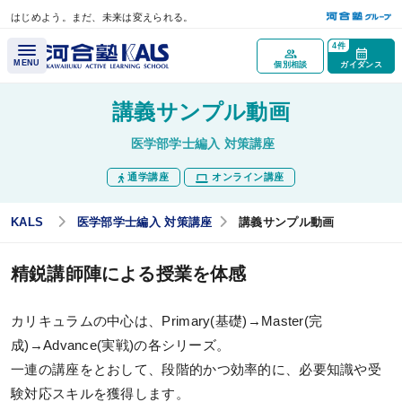
はじめよう。まだ、未来は変えられる。
メインコンテンツへスキップ
4件
MENU
個別相談
ガイダンス
講義サンプル動画
講座概要
医学部学士編入 対策講座
通学講座
オンライン講座
講座トップページ
医学部学士編入とは？
KALS
医学部学士編入 対策講座
講義サンプル動画
最重要科目「生命科学」とは？
精鋭講師陣による授業を体感
医学部再受験（一般入試）と学士編入試験の違いとは？
試験情報ガイダンス／
カリキュラムの中心は、Primary(基礎)→Master(完
講座説明動画
成)→Advance(実戦)の各シリーズ。
一連の講座をとおして、段階的かつ効率的に、必要知識や受
医学部学士編入実施大学
験対応スキルを獲得します。