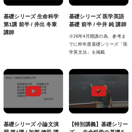
実戦シリーズ
物理化学シリーズ
基礎シリーズ 生命科学
基礎シリーズ 医学英語
第1講 前半 / 井出 冬章
基礎 前半 / 中井 純 講師
オプション科目
講師
※26年4月開講の為、参考ま
動画・合格実績
でに昨年度基礎シリーズ「医
学英文法」を掲載
講座説明動画
講義サンプル動画
合格実績
合格体験記
合格者インタビュー
模試・テスト
基礎シリーズ 小論文演
【特別講義】基礎シリー