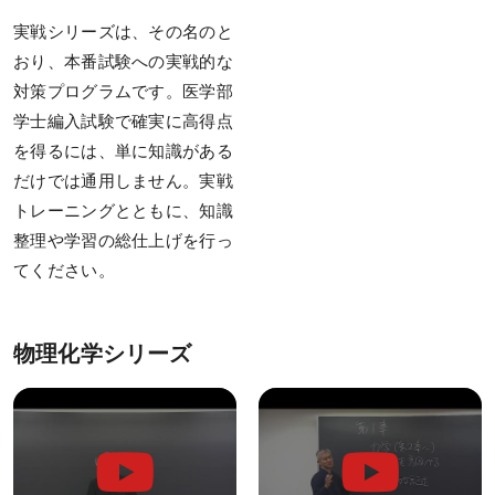
KALSをはじめる
実戦シリーズは、その名のと
受講までの流れ
おり、本番試験への実戦的な
対策プログラムです。医学部
ガイダンス情報
学士編入試験で確実に高得点
個別受講相談
を得るには、単に知識がある
だけでは通用しません。実戦
講義スケジュール
トレーニングとともに、知識
整理や学習の総仕上げを行っ
各種申込
てください。
WEB申込
WEB申込後のお支払方法
物理化学シリーズ
窓口申込
お申込後の流れ
資料請求