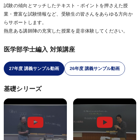
講師紹介
試験の傾向とマッチしたテキスト・ポイントを押さえた授
業・豊富な試験情報など、受験生の皆さんをあらゆる方向か
ガイダンス・個別相談
らサポートします。
熱意ある講師陣の充実した授業を是非体験してください。
受講プランナー個別相談
チューター個別相談
医学部学士編入 対策講座
ガイダンス・説明会に参加
27年度 講義サンプル動画
26年度 講義サンプル動画
過去のガイダンス・説明会
基礎シリーズ
カリキュラム
カリキュラム一覧
基礎シリーズ
完成シリーズ