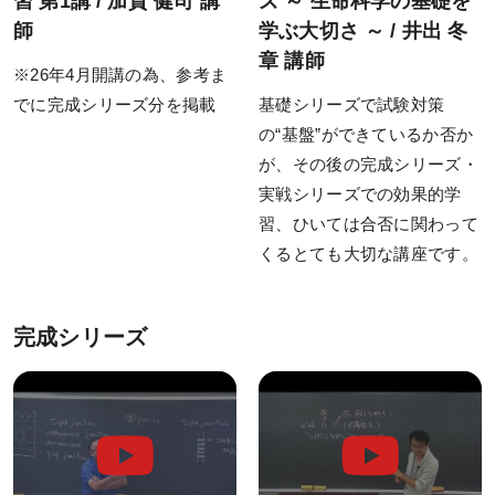
習 第1講 / 加賀 健司 講
ズ ～ 生命科学の基礎を
公開模試
師
学ぶ大切さ ～ / 井出 冬
実力テスト
章 講師
※26年4月開講の為、参考ま
生命科学テストバンク(基礎編)
でに完成シリーズ分を掲載
基礎シリーズで試験対策
の“基盤”ができているか否か
生命科学テストバンク(標準編)
が、その後の完成シリーズ・
実戦シリーズでの効果的学
受講案内
習、ひいては合否に関わって
くるとても大切な講座です。
[27年度] 受講料
[26年度] 受講料
完成シリーズ
受講形態
受講までの流れ
講義スケジュール
資料請求／