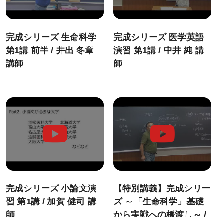
デジタルパンフレット
教材発送／
視聴開始スケジュール
完成シリーズ 生命科学
完成シリーズ 医学英語
申込・受講（サポート）期限
第1講 前半 / 井出 冬章
演習 第1講 / 中井 純 講
講師
師
海外在住の方
受講サポート
受講サポート一覧
個別カウンセリング
（講師・チューター個別相談）
自習室
質問システム
完成シリーズ 小論文演
【特別講義】完成シリー
習 第1講 / 加賀 健司 講
ズ ～「生命科学」基礎
チュートリアル特別講義
師
から実戦への橋渡し～ /