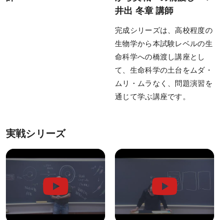
各種テスト
井出 冬章 講師
過去問題・試験アンケート閲覧
完成シリーズは、高校程度の
生物学から本試験レベルの生
受講生専用サイト
命科学への橋渡し講座とし
受講生限定講座
て、生命科学の土台をムダ・
オリジナル情報誌＆メルマガ
ムリ・ムラなく、問題演習を
通じて学ぶ講座です。
お役立ち情報
実戦シリーズ
KALSメディア
よくある質問
生命科学 特別講義動画