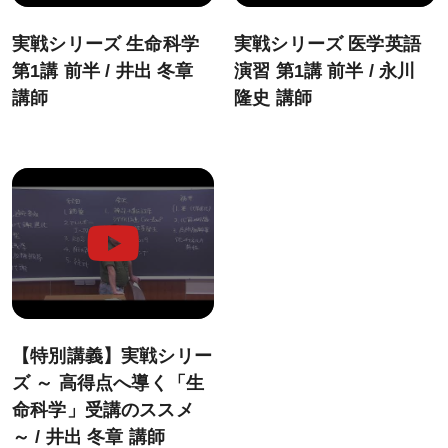
KALSを知る
実戦シリーズ 生命科学
実戦シリーズ 医学英語
資料請求／
第1講 前半 / 井出 冬章
演習 第1講 前半 / 永川
デジタルパンフレット
講師
隆史 講師
講座説明動画
講義サンプル動画
講師紹介
校舎ポータルサイト
KALSメディア
お知らせ
よくある質問
【特別講義】実戦シリー
ズ ～ 高得点へ導く「生
お問い合わせ
命科学」受講のススメ
～ / 井出 冬章 講師