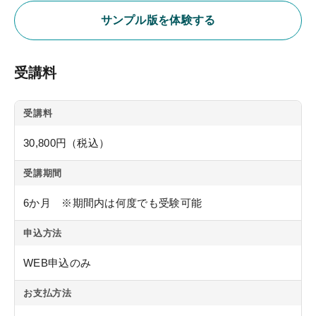
各種テスト
サンプル版を体験する
過去問題・試験アンケート閲覧
受講生専用サイト
受講料
受講生限定講座
受講料
オリジナル情報誌＆メルマガ
30,800円（税込）
お役立ち情報
受講期間
KALSメディア
6か月 ※期間内は何度でも受験可能
よくある質問
申込方法
生命科学 特別講義動画
WEB申込のみ
お支払方法