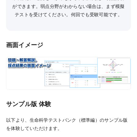
デジタルパンフレット
ができます。弱点分野がわからない場合は、まず模擬
教材発送／
テストを受けてください。何回でも受験可能です。
視聴開始スケジュール
申込・受講（サポート）期限
海外在住の方
画面イメージ
受講サポート
受講サポート一覧
個別カウンセリング
（講師・チューター個別相談）
サンプル版 体験
自習室
質問システム
以下より、生命科学テストバンク（標準編）のサンプル版
を体験していただけます。
チュートリアル特別講義