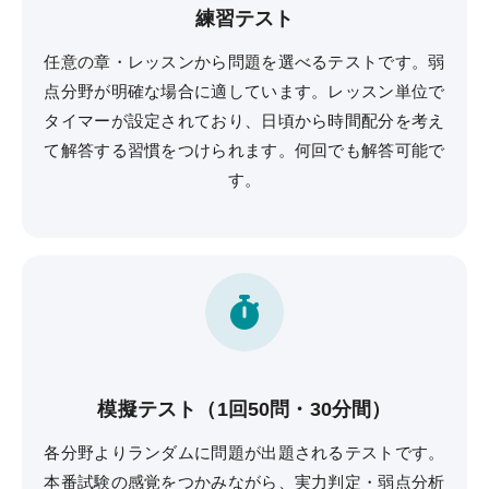
公開模試
練習テスト
実力テスト
任意の章・レッスンから問題を選べるテストです。弱
点分野が明確な場合に適しています。レッスン単位で
生命科学テストバンク(基礎編)
タイマーが設定されており、日頃から時間配分を考え
生命科学テストバンク(標準編)
て解答する習慣をつけられます。何回でも解答可能で
す。
受講案内
[27年度] 受講料
[26年度] 受講料
受講形態
受講までの流れ
模擬テスト（1回50問・30分間）
講義スケジュール
各分野よりランダムに問題が出題されるテストです。
資料請求／
本番試験の感覚をつかみながら、実力判定・弱点分析