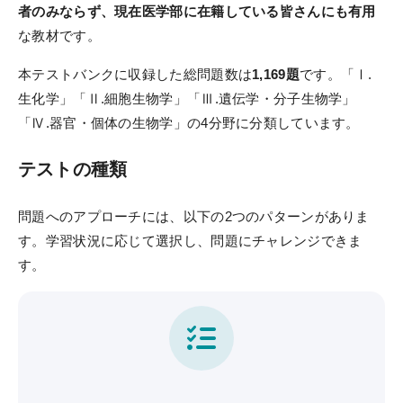
実戦シリーズ
者のみならず、現在医学部に在籍している皆さんにも有用
な教材です。
物理化学シリーズ
本テストバンクに収録した総問題数は
1,169題
です。「Ⅰ.
オプション科目
生化学」「Ⅱ.細胞生物学」「Ⅲ.遺伝学・分子生物学」
「Ⅳ.器官・個体の生物学」の4分野に分類しています。
動画・合格実績
テストの種類
講座説明動画
講義サンプル動画
問題へのアプローチには、以下の2つのパターンがありま
す。学習状況に応じて選択し、問題にチャレンジできま
合格実績
す。
合格体験記
合格者インタビュー
模試・テスト