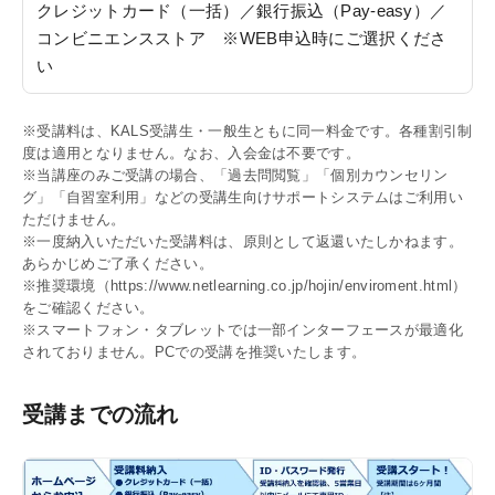
クレジットカード（一括）／銀行振込（Pay-easy）／
KALSを知る
コンビニエンスストア ※WEB申込時にご選択くださ
い
資料請求／
デジタルパンフレット
※受講料は、KALS受講生・一般生ともに同一料金です。各種割引制
講座説明動画
度は適用となりません。なお、入会金は不要です。
※当講座のみご受講の場合、「過去問閲覧」「個別カウンセリン
講義サンプル動画
グ」「自習室利用」などの受講生向けサポートシステムはご利用い
講師紹介
ただけません。
※一度納入いただいた受講料は、原則として返還いたしかねます。
校舎ポータルサイト
あらかじめご了承ください。
※推奨環境（
https://www.netlearning.co.jp/hojin/enviroment.html
）
KALSメディア
をご確認ください。
※スマートフォン・タブレットでは一部インターフェースが最適化
お知らせ
されておりません。PCでの受講を推奨いたします。
よくある質問
受講までの流れ
お問い合わせ