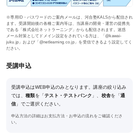
KALSをはじめる
受講までの流れ
※専用ID・パスワードのご案内メールは、河合塾KALSから配信され
ます。受講開始後の各種ご案内等は、当講座の開発・運営の提携先
ガイダンス情報
である「株式会社ネットラーニング」からも配信されます。迷惑
メール対策としてドメイン設定をされている方は、「@kawai-
個別受講相談
juku.jp」および「@netlearning.co.jp」を受信できるよう設定してく
ださい。
講義スケジュール
受講申込
各種申込
WEB申込
受講申込はWEB申込のみとなります。講座の絞り込み
では、
種類
を「
テスト・テストバンク
」、
校舎
を「
通
WEB申込後のお支払方法
信
」でご選択ください。
窓口申込
申込方法の詳細は
お支払方法・お申込の流れ
をご確認くださ
お申込後の流れ
い。
資料請求