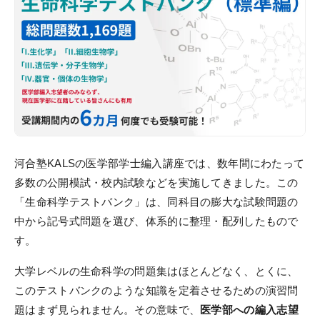
講師紹介
ガイダンス・個別相談
受講プランナー個別相談
チューター個別相談
ガイダンス・説明会に参加
河合塾KALSの医学部学士編入講座では、数年間にわたって
過去のガイダンス・説明会
多数の公開模試・校内試験などを実施してきました。この
「生命科学テストバンク」は、同科目の膨大な試験問題の
カリキュラム
中から記号式問題を選び、体系的に整理・配列したもので
す。
カリキュラム一覧
基礎シリーズ
大学レベルの生命科学の問題集はほとんどなく、とくに、
このテストバンクのような知識を定着させるための演習問
完成シリーズ
題はまず見られません。その意味で、
医学部への編入志望