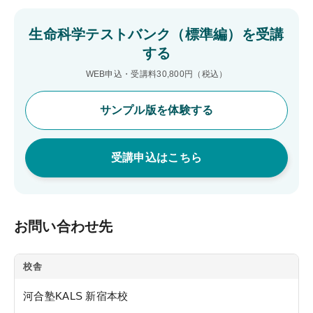
システム環境
生命科学テストバンク（標準編）を受講
する
WEBサイトご利用環境
WEB申込・受講料30,800円（税込）
eラーニング推奨環境
サンプル版を体験する
テストバンク・テストエンジン推奨環境
受講申込はこちら
利用規約
特定商取引法に基づく表示
教材等転売に関する禁止のお願い
お問い合わせ先
校舎
河合塾KALS 新宿本校