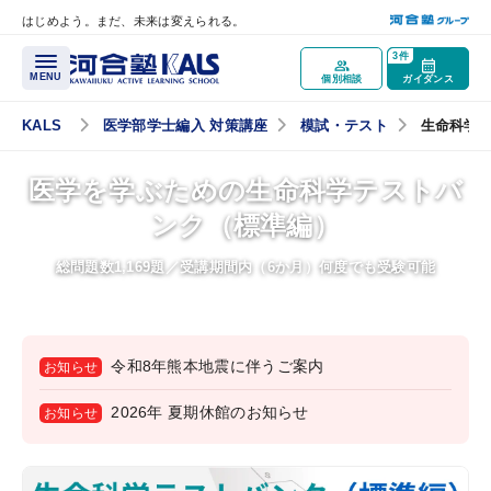
はじめよう。まだ、未来は変えられる。
メインコンテンツへスキップ
3件
MENU
個別相談
ガイダンス
KALS
医学部学士編入 対策講座
模試・テスト
生命科学
講座概要
医学を学ぶための生命科学テストバ
ンク（標準編）
講座トップページ
医学部学士編入とは？
総問題数1,169題／受講期間内（6か月）何度でも受験可能
最重要科目「生命科学」とは？
医学部再受験（一般入試）と学士編入試験の違いとは？
令和8年熊本地震に伴うご案内
お知らせ
試験情報ガイダンス／
講座説明動画
2026年 夏期休館のお知らせ
お知らせ
医学部学士編入実施大学