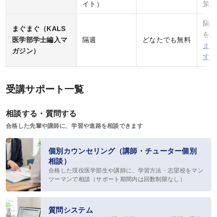
実戦シリーズ
イト）
策法
物理化学シリーズ
隔週
まぐまぐ（KALS
をお
医学部学士編入マ
隔週
どなたでも無料
オプション科目
まぐ
ガジン）
する
動画・合格実績
受講サポート一覧
講座説明動画
講義サンプル動画
相談する・質問する
合格した先輩や講師に、学習や進路を相談できます
合格実績
合格体験記
個別カウンセリング（講師・チューター個別
相談）
合格者インタビュー
合格した現役医学部生や講師に、学習方法・志望校をマン
ツーマンで相談（サポート期間内は回数制限なし）
模試・テスト
質問システム