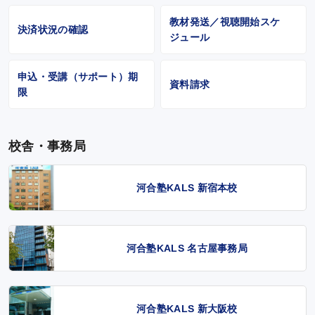
教材発送／視聴開始スケ
決済状況の確認
ジュール
申込・受講（サポート）期
資料請求
限
校舎・事務局
河合塾KALS 新宿本校
河合塾KALS 名古屋事務局
河合塾KALS 新大阪校