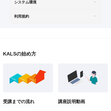
KALSをはじめる
システム環境
受講までの流れ
利用規約
ガイダンス情報
個別受講相談
講義スケジュール
KALSの始め方
各種申込
WEB申込
WEB申込後のお支払方法
窓口申込
お申込後の流れ
受講までの流れ
講座説明動画
資料請求