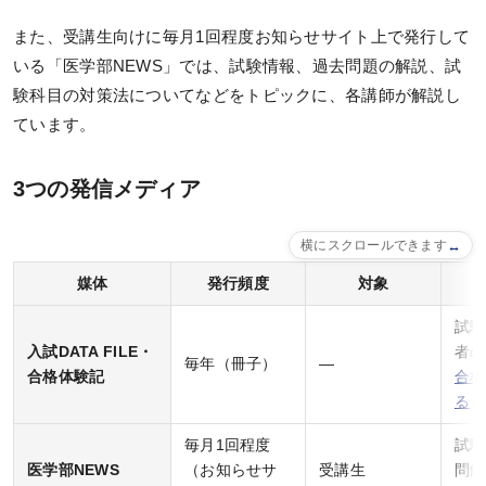
講師紹介
また、受講生向けに毎月1回程度お知らせサイト上で発行して
いる「医学部NEWS」では、試験情報、過去問題の解説、試
ガイダンス・個別相談
験科目の対策法についてなどをトピックに、各講師が解説し
ています。
受講プランナー個別相談
チューター個別相談
3つの発信メディア
ガイダンス・説明会に参加
横にスクロールできます
過去のガイダンス・説明会
媒体
発行頻度
対象
カリキュラム
試験
入試DATA FILE・
者の
毎年（冊子）
—
カリキュラム一覧
合格体験記
合格
る
基礎シリーズ
毎月1回程度
試験
完成シリーズ
医学部NEWS
（お知らせサ
受講生
問解