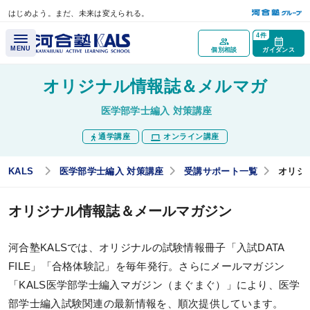
はじめよう。まだ、未来は変えられる。
メインコンテンツへスキップ
4件
MENU
個別相談
ガイダンス
オリジナル情報誌＆メルマガ
講座概要
医学部学士編入 対策講座
通学講座
オンライン講座
講座トップページ
医学部学士編入とは？
KALS
医学部学士編入 対策講座
受講サポート一覧
オリジ
最重要科目「生命科学」とは？
オリジナル情報誌＆メールマガジン
医学部再受験（一般入試）と学士編入試験の違いとは？
試験情報ガイダンス／
河合塾KALSでは、オリジナルの試験情報冊子「入試DATA
講座説明動画
FILE」「合格体験記」を毎年発行。さらにメールマガジン
「KALS医学部学士編入マガジン（まぐまぐ）」により、医学
医学部学士編入実施大学
部学士編入試験関連の最新情報を、順次提供しています。