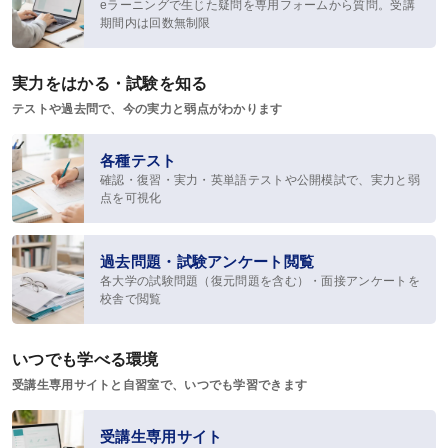
eラーニングで生じた疑問を専用フォームから質問。受講
公開模試
期間内は回数無制限
実力テスト
実力をはかる・試験を知る
生命科学テストバンク(基礎編)
テストや過去問で、今の実力と弱点がわかります
生命科学テストバンク(標準編)
各種テスト
確認・復習・実力・英単語テストや公開模試で、実力と弱
受講案内
点を可視化
[27年度] 受講料
過去問題・試験アンケート閲覧
[26年度] 受講料
各大学の試験問題（復元問題を含む）・面接アンケートを
校舎で閲覧
受講形態
受講までの流れ
いつでも学べる環境
受講生専用サイトと自習室で、いつでも学習できます
講義スケジュール
資料請求／
受講生専用サイト