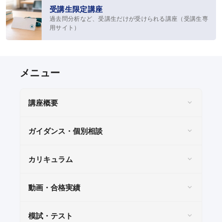
各種テスト
受講生限定講座
過去問分析など、受講生だけが受けられる講座（受講生専
過去問題・試験アンケート閲覧
用サイト）
受講生専用サイト
受講生限定講座
オリジナル情報誌＆メルマガ
講座概要
お役立ち情報
ガイダンス・個別相談
KALSメディア
よくある質問
カリキュラム
生命科学 特別講義動画
動画・合格実績
模試・テスト