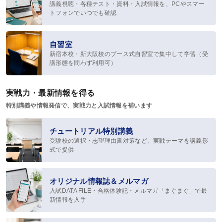
デジタルパンフレット
講義視聴・各種テスト・資料・入試情報を、PCやスマー
トフォンでいつでも確認
教材発送／
視聴開始スケジュール
自習室
申込・受講（サポート）期限
新宿本校・新大阪校のブース式自習室で集中して学習（受
講形態を問わず利用可）
海外在住の方
実戦力・最新情報を得る
受講サポート
特別講義や情報発信で、実戦力と入試情報を補います
受講サポート一覧
チュートリアル特別講義
受験校の選択・志望理由書対策など、実戦テーマを講義形
個別カウンセリング
式で提供
（講師・チューター個別相談）
自習室
オリジナル情報誌＆メルマガ
質問システム
入試DATA FILE・合格体験記・メルマガ「まぐまぐ」で最
新情報を入手
チュートリアル特別講義