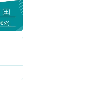
申込・受講（サポート）期限
海外在住の方
。