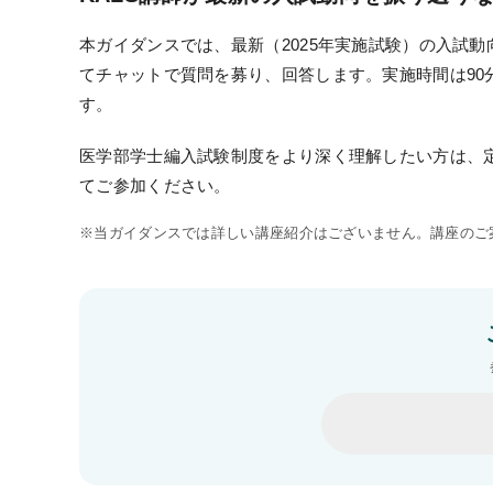
過去問題・試験アンケート閲覧
本ガイダンスでは、最新（2025年実施試験）の入試
受講生専用サイト
てチャットで質問を募り、回答します。実施時間は9
受講生限定講座
す。
オリジナル情報誌＆メルマガ
医学部学士編入試験制度をより深く理解したい方は、
てご参加ください。
※当ガイダンスでは詳しい講座紹介はございません。講座のご案
KALSを知る
資料請求／
デジタルパンフレット
講座説明動画
講義サンプル動画
講師紹介