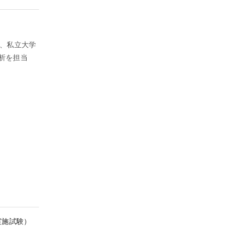
事、私立大学
析を担当
実施試験）