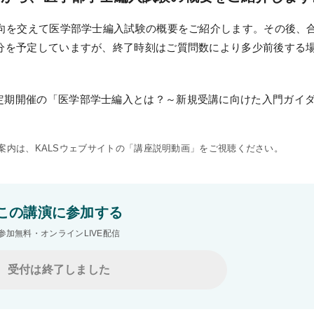
動向を交えて医学部学士編入試験の概要をご紹介します。その後、
0分を予定していますが、終了時刻はご質問数により多少前後する
定期開催の「医学部学士編入とは？～新規受講に向けた入門ガイ
内は、KALSウェブサイトの
「講座説明動画」
をご視聴ください。
KALSをはじめる
受講までの流れ
この講演に参加する
ガイダンス情報
参加無料・オンラインLIVE配信
個別受講相談
受付は終了しました
講義スケジュール