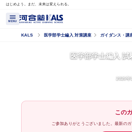
はじめよう。まだ、未来は変えられる。
メインコンテンツへスキップ
MENU
KALS
医学部学士編入 対策講座
ガイダンス・講
講座概要
医学部学士編入 試
講座トップページ
医学部学士編入とは？
2026
最重要科目「生命科学」とは？
医学部再受験（一般入試）
と学士編入試験の違いとは？
この
試験情報ガイダンス／
講座説明動画
ご参加ありがとうございました。最新のガ