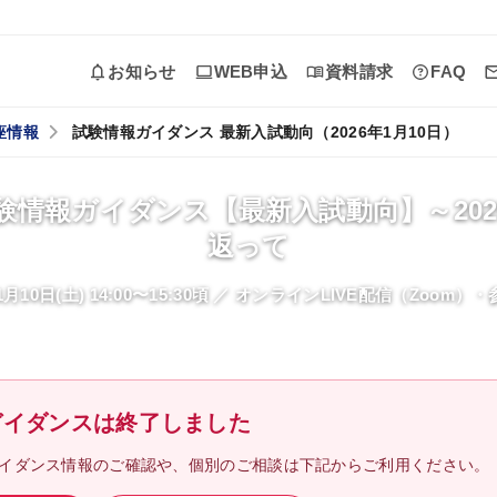
お知らせ
WEB申込
資料請求
FAQ
座情報
試験情報ガイダンス 最新入試動向（2026年1月10日）
ガイダンス・個別相談
験情報ガイダンス【最新入試動向】～20
受講プランナー個別相談
返って
チューター個別相談
年1月10日(土) 14:00〜15:30頃 ／ オンラインLIVE配信（Zoom）
ガイダンス・説明会に参加
過去のガイダンス・説明会
ガイダンスは終了しました
イダンス情報のご確認や、個別のご相談は下記からご利用ください。