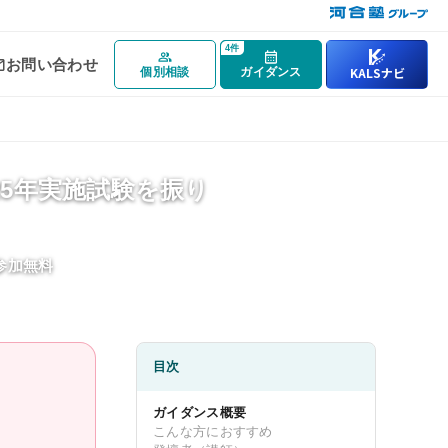
4件
お問い合わせ
KALSナビ
個別相談
ガイダンス
カリキュラム
25年実施試験を振り
カリキュラム一覧
基礎シリーズ
・参加無料
完成シリーズ
実戦シリーズ
物理化学シリーズ
目次
オプション科目
ガイダンス概要
こんな方におすすめ