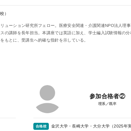
本校）
リューション研究所フェロー。医療安全関連・介護関連NPO法人理
ースの講師を長年担当。本講座では英語に加え、学士編入試験情報の分
タをもとに、受講生へ的確な指針を示している。
参加合格者②
理系／既卒
金沢大学・長崎大学・大分大学（2025年
合格校