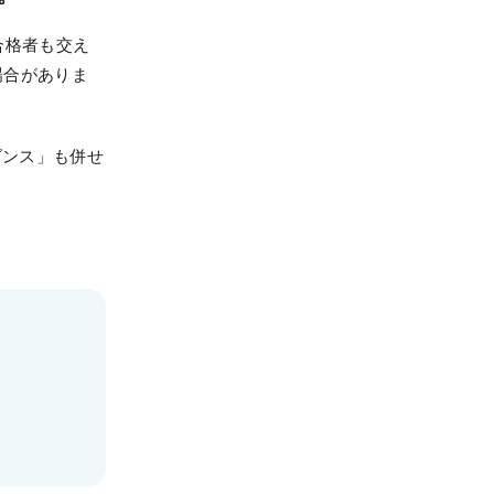
合格者も交え
場合がありま
ダンス」も併せ
各種申込
WEB申込
WEB申込後のお支払方法
窓口申込
お申込後の流れ
資料請求