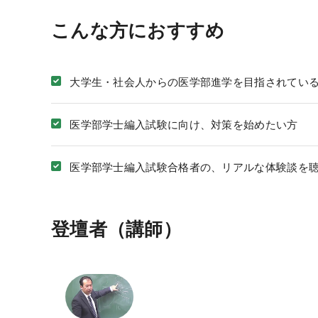
校舎ポータルサイト
こんな方におすすめ
KALSメディア
お知らせ
大学生・社会人からの医学部進学を目指されてい
よくある質問
医学部学士編入試験に向け、対策を始めたい方
お問い合わせ
医学部学士編入試験合格者の、リアルな体験談を
システム環境
WEBサイトご利用環境
登壇者（講師）
eラーニング推奨環境
テストバンク・テストエンジン推奨環境