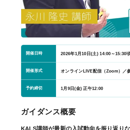
受講サポート
開催日時
2026年1月10日(土) 14:00～15:30
受講サポート一覧
個別カウンセリング
開催形式
オンラインLIVE配信（Zoom）／
（講師・チューター個別相談）
自習室
予約締切
1月9日(金) 正午12:00
質問システム
チュートリアル特別講義
ガイダンス概要
各種テスト
KALS講師が最新の入試動向を振り返り