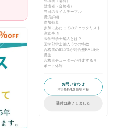
登壇者（講師）
登壇者（合格者）
当日のタイムテーブル
講演詳細
参加特典
参加にあたってのチェックリスト
受講案内
注意事項
医学部学士編入とは？
[27年度] 受講料
医学部学士編入 3つの特徴
合格者の61.3%が河合塾KALS受
講生
[26年度] 受講料
合格者チューターが伴走するサ
ポート体制
受講形態
受講までの流れ
お問い合わせ
講義スケジュール
河合塾KALS 新宿本校
資料請求／
受付は終了しました
デジタルパンフレット
教材発送／
視聴開始スケジュール