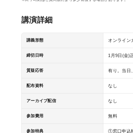
講演詳細
講義形態
オンラインガ
締切日時
1月9日(金)正
質疑応答
有り。当日
配布資料
なし
アーカイブ配信
なし
参加費用
無料
参加特典
①窓口申込時