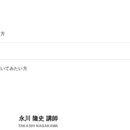
る方
聴いてみたい方
利用規約
特定商取引法に基づく表示
教材等転売に関する禁止のお願い
永川 隆史 講師
TAKASHI NAGAKAWA