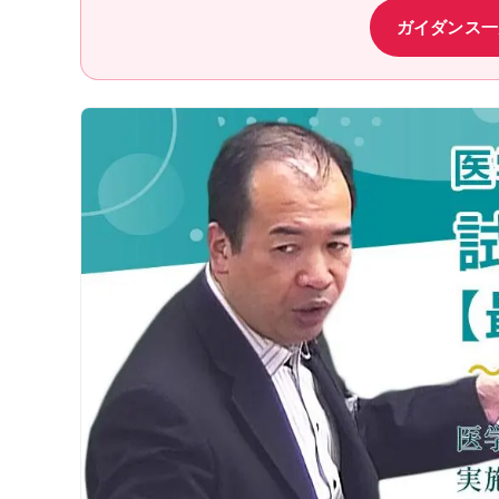
医学部学士編入実施大学
ガイダンス一
講師紹介
動画・合格実績
講座説明動画
講義サンプル動画
合格実績
合格体験記
合格者インタビュー