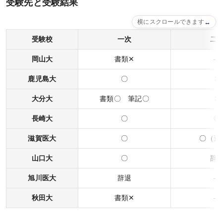
受験先と受験結果
公開模試
横にスクロールできます
実力テスト
受験校
一次
二
生命科学テストバンク(基礎編)
岡山大
書類✕
―
生命科学テストバンク(標準編)
鹿児島大
〇
✕
受講案内
大分大
書類〇 筆記〇
✕
[27年度] 受講料
長崎大
〇
◎
[26年度] 受講料
滋賀医大
〇
〇（追
受講形態
山口大
〇
辞
受講までの流れ
旭川医大
辞退
―
講義スケジュール
秋田大
書類✕
―
資料請求／