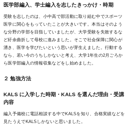
デジタルパンフレット
医学部編入、学士編入を志したきっかけ・時期
教材発送／
受験を志したのは、小中高で部活動に取り組む中でスポーツ
視聴開始スケジュール
医学に関心をもっていたことが大きいです。本当はそのよう
申込・受講（サポート）期限
な分野の学部を目指していましたが、大学受験を失敗するな
ど紆余曲折して母校に進みました。そこで社会保障に関心が
海外在住の方
湧き、医学を学びたいという思いが芽生えました。行動する
なら、若い今のうちしかないと考え、大学1年生の2月ごろか
受講サポート
ら医学部編入の情報収集などをし始めました。
受講サポート一覧
２ 勉強方法
個別カウンセリング
（講師・チューター個別相談）
KALS に入学した時期・KALS を選んだ理由・受講
自習室
内容
質問システム
編入予備校に電話相談する中でKALSを知り、合格実績などを
見たうえでKALSしかないと思いました。
チュートリアル特別講義