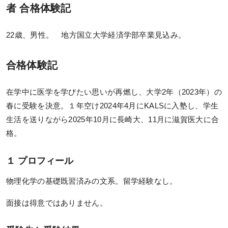
て
実戦シリーズ
者 合格体験記
物理化学シリーズ
得意科目を伸ばすために特に工夫したこと
22歳、男性。 地方国立大学経済学部卒業見込み。
オプション科目
1 日の勉強時間
合格体験記
家族の反応など
動画・合格実績
スランプの有無とスランプ克服法
在学中に医学を学びたい思いが再燃し、大学2年（2023年）の
講座説明動画
春に受験を決意。１年空け2024年4月にKALSに入塾し、学生
３ その他
講義サンプル動画
生活を送りながら2025年10月に長崎大、11月に滋賀医大に合
これから医学部編入を目指す方へエール
格。
合格実績
合格体験記
１ プロフィール
合格者インタビュー
物理化学の基礎既習済みの文系。留学経験なし。
面接は得意ではありません。
模試・テスト