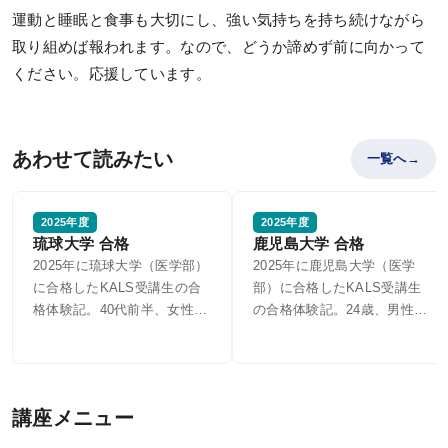
運動と睡眠と食事も大切にし、強い気持ちを持ち続けながら
取り組めば報われます。なので、どうか諦めず前に向かって
ください。応援しています。
あわせて読みたい
一覧へ
2025年度
2025年度
琉球大学 合格
鹿児島大学 合格
2025年に琉球大学（医学部）
2025年に鹿児島大学（医学
に合格したKALS受講生の合
部）に合格したKALS受講生
格体験記。40代前半、女性。
の合格体験記。24歳、男性。
国立大学水産学部卒業。
私立大学教育学部卒業。大学
在学中にNPOで活動した際
に、精神疾患によって十分な
支援を受けられない方に医療
的な介入が必要であると感じ
たことが受験の理由。2024年