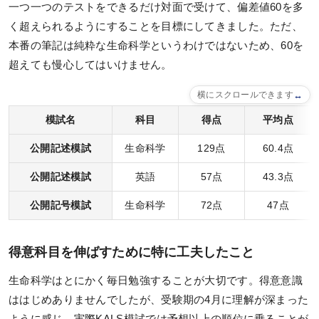
一つ一つのテストをできるだけ対面で受けて、偏差値60を多
く超えられるようにすることを目標にしてきました。ただ、
本番の筆記は純粋な生命科学というわけではないため、60を
超えても慢心してはいけません。
横にスクロールできます
模試名
科目
得点
平均点
公開記述模試
生命科学
129点
60.4点
公開記述模試
英語
57点
43.3点
公開記号模試
生命科学
72点
47点
得意科目を伸ばすために特に工夫したこと
生命科学はとにかく毎日勉強することが大切です。得意意識
ははじめありませんでしたが、受験期の4月に理解が深まった
ように感じ、実際KALS模試では予想以上の順位に乗ることが