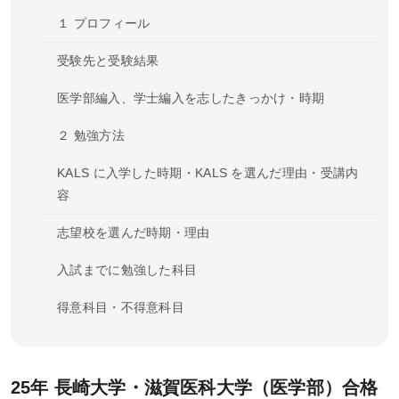
講師紹介
１ プロフィール
ガイダンス・個別相談
受験先と受験結果
医学部編入、学士編入を志したきっかけ・時期
受講プランナー個別相談
２ 勉強方法
チューター個別相談
ガイダンス・説明会に参加
KALS に入学した時期・KALS を選んだ理由・受講内
容
過去のガイダンス・説明会
志望校を選んだ時期・理由
カリキュラム
入試までに勉強した科目
カリキュラム一覧
得意科目・不得意科目
基礎シリーズ
各科目の勉強法
完成シリーズ
KALS 実力テスト、公開模試の目標設定、成績につい
25年 長崎大学・滋賀医科大学（医学部）合格