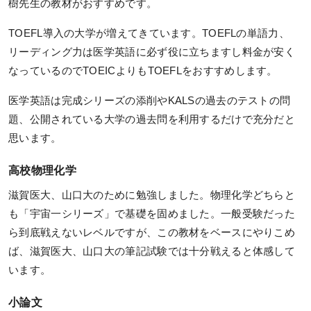
樹先生の教材がおすすめです。
システム環境
TOEFL導入の大学が増えてきています。TOEFLの単語力、
リーディング力は医学英語に必ず役に立ちますし料金が安く
WEBサイトご利用環境
なっているのでTOEICよりもTOEFLをおすすめします。
eラーニング推奨環境
医学英語は完成シリーズの添削やKALSの過去のテストの問
テストバンク・テストエンジン推奨環境
題、公開されている大学の過去問を利用するだけで充分だと
思います。
利用規約
高校物理化学
滋賀医大、山口大のために勉強しました。物理化学どちらと
特定商取引法に基づく表示
も「宇宙一シリーズ」で基礎を固めました。一般受験だった
教材等転売に関する禁止のお願い
ら到底戦えないレベルですが、この教材をベースにやりこめ
ば、滋賀医大、山口大の筆記試験では十分戦えると体感して
います。
小論文