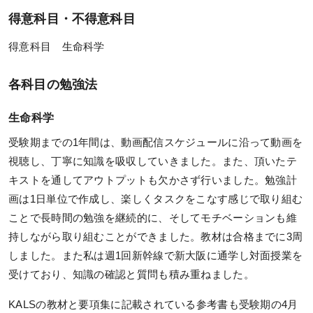
KALSを知る
得意科目・不得意科目
資料請求／
得意科目 生命科学
デジタルパンフレット
各科目の勉強法
講座説明動画
講義サンプル動画
生命科学
講師紹介
受験期までの1年間は、動画配信スケジュールに沿って動画を
視聴し、丁寧に知識を吸収していきました。また、頂いたテ
校舎ポータルサイト
キストを通してアウトプットも欠かさず行いました。勉強計
KALSメディア
画は1日単位で作成し、楽しくタスクをこなす感じで取り組む
ことで長時間の勉強を継続的に、そしてモチベーションも維
お知らせ
持しながら取り組むことができました。教材は合格までに3周
よくある質問
しました。また私は週1回新幹線で新大阪に通学し対面授業を
お問い合わせ
受けており、知識の確認と質問も積み重ねました。
KALSの教材と要項集に記載されている参考書も受験期の4月