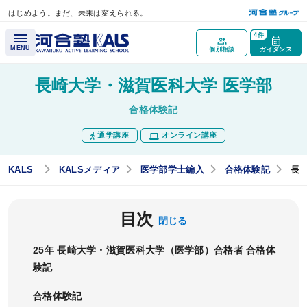
はじめよう。まだ、未来は変えられる。
メインコンテンツへスキップ
4件
MENU
個別相談
ガイダンス
長崎大学・滋賀医科大学 医学部
講座概要
合格体験記
通学講座
オンライン講座
講座トップページ
医学部学士編入とは？
KALS
KALSメディア
医学部学士編入
合格体験記
長
最重要科目「生命科学」とは？
目次
医学部再受験（一般入試）と学士編入試験の違いとは？
閉じる
試験情報ガイダンス／
25年 長崎大学・滋賀医科大学（医学部）合格者 合格体
講座説明動画
験記
医学部学士編入実施大学
合格体験記