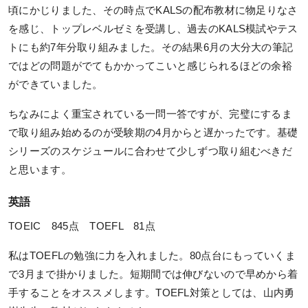
KALSをはじめる
頃にかじりました、その時点でKALSの配布教材に物足りなさ
を感じ、トップレベルゼミを受講し、過去のKALS模試やテス
受講までの流れ
トにも約7年分取り組みました。その結果6月の大分大の筆記
ガイダンス情報
ではどの問題がでてもかかってこいと感じられるほどの余裕
ができていました。
個別受講相談
ちなみによく重宝されている一問一答ですが、完璧にするま
講義スケジュール
で取り組み始めるのが受験期の4月からと遅かったです。基礎
シリーズのスケジュールに合わせて少しずつ取り組むべきだ
各種申込
と思います。
WEB申込
英語
WEB申込後のお支払方法
TOEIC 845点 TOEFL 81点
窓口申込
私はTOEFLの勉強に力を入れました。80点台にもっていくま
お申込後の流れ
で3月まで掛かりました。短期間では伸びないので早めから着
手することをオススメします。TOEFL対策としては、山内勇
資料請求