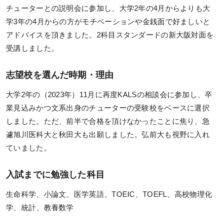
各種テスト
チューターとの説明会に参加し、大学2年の4月からよりも大
学3年の4月からの方がモチベーションや金銭面で好ましいと
過去問題・試験アンケート閲覧
アドバイスを頂きました。2科目スタンダードの新大阪対面を
受講生専用サイト
受講しました。
受講生限定講座
志望校を選んだ時期・理由
オリジナル情報誌＆メルマガ
大学2年の（2023年）11月に再度KALSの相談会に参加し、卒
業見込みかつ文系出身のチューターの受験校をベースに選択
お役立ち情報
しました。ただ、前半で合格を頂けなかったことに焦り、急
遽旭川医科大と秋田大も出願しました。弘前大も視野に入れ
KALSメディア
ていました。
よくある質問
入試までに勉強した科目
生命科学 特別講義動画
生命科学、小論文、医学英語、TOEIC、TOEFL、高校物理化
学、統計、教養数学