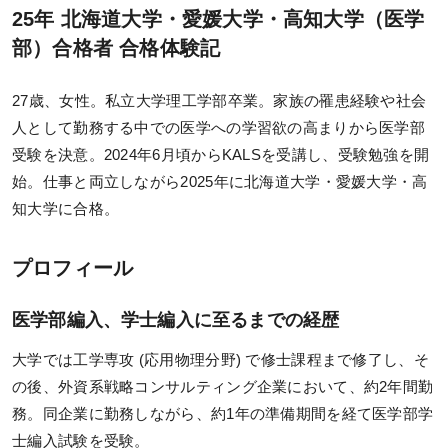
実戦シリーズ
25年 北海道大学・愛媛大学・高知大学（医学
スランプの有無
部）合格者 合格体験記
物理化学シリーズ
その他
オプション科目
27歳、女性。私立大学理工学部卒業。家族の罹患経験や社会
医学部へ編入するにあたっての抱負
人として勤務する中での医学への学習欲の高まりから医学部
動画・合格実績
受験を決意。2024年6月頃からKALSを受講し、受験勉強を開
これから医学部編入を目指す方へエール
始。仕事と両立しながら2025年に北海道大学・愛媛大学・高
講座説明動画
知大学に合格。
講義サンプル動画
プロフィール
合格実績
合格体験記
医学部編入、学士編入に至るまでの経歴
合格者インタビュー
大学では工学専攻 (応用物理分野) で修士課程まで修了し、そ
の後、外資系戦略コンサルティング企業において、約2年間勤
模試・テスト
務。同企業に勤務しながら、約1年の準備期間を経て医学部学
士編入試験を受験。