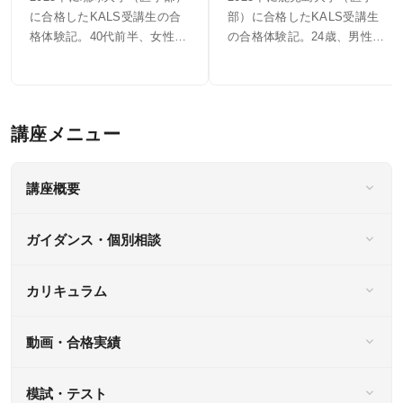
に合格したKALS受講生の合
部）に合格したKALS受講生
格体験記。40代前半、女性。
の合格体験記。24歳、男性。
国立大学水産学部卒業。
私立大学教育学部卒業。大学
在学中にNPOで活動した際
に、精神疾患によって十分な
支援を受けられない方に医療
的な介入が必要であると感じ
たことが受験の理由。2024年
11月から勉強を開始し、2025
講座概要
年7月に鹿児島大学に合格。
ガイダンス・個別相談
カリキュラム
動画・合格実績
模試・テスト