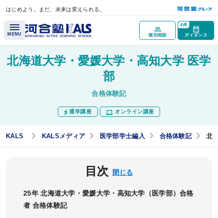
はじめよう。まだ、未来は変えられる。
メインコンテンツへスキップ
4件
MENU
個別相談
ガイダンス
北海道大学・愛媛大学・高知大学 医学
講座概要
部
合格体験記
講座トップページ
通学講座
オンライン講座
医学部学士編入とは？
最重要科目「生命科学」とは？
KALS
KALSメディア
医学部学士編入
合格体験記
北
医学部再受験（一般入試）と学士編入試験の違いとは？
目次
試験情報ガイダンス／
閉じる
講座説明動画
25年 北海道大学・愛媛大学・高知大学（医学部）合格
医学部学士編入実施大学
者 合格体験記