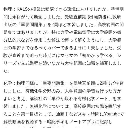
KALSをはじめる
物理：KALSの授業は受講できる環境にありましたが、準備期
受講までの流れ
間に余裕がなく断念しました。受験直前期 (出願前後)に数研
出版の「重要問題集」を2周ほど学習しました。高校範囲の問
ガイダンス情報
題集ではありましたが、特に力学や電磁気学は大学範囲の微
個別受講相談
分法的式などを使用した解法で縛って解くようにし、大学範
囲の学習までなるべくカバーできるように工夫しました。受
講義スケジュール
験が直近まで迫った時期にはマセマの「初めから学べる」シ
リーズで立式過程を追いながら大学範囲の知識を補完しまし
各種申込
た。
WEB申込
化学：物理同様に「重要問題集」を受験直前期に2周ほど学習
WEB申込後のお支払方法
しました。有機化学分野のみ、大学範囲の学習も行った方が
よいと考え、講談社の「単位が取れる有機化学ノート」を学
窓口申込
習しました。無機化学については、高校範囲の知識を暗記す
お申込後の流れ
ることを第一目標として、通勤中などスキマ時間にYoutubeで
解説動画を視聴する・暗記事項をノートアプリに記録し
資料請求