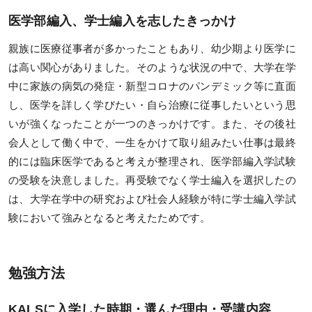
デジタルパンフレット
医学部編入、学士編入を志したきっかけ
教材発送／
視聴開始スケジュール
親族に医療従事者が多かったこともあり、幼少期より医学に
は高い関心がありました。そのような状況の中で、大学在学
申込・受講（サポート）期限
中に家族の病気の発症・新型コロナのパンデミック等に直面
海外在住の方
し、医学を詳しく学びたい・自ら治療に従事したいという思
いが強くなったことが一つのきっかけです。また、その後社
受講サポート
会人として働く中で、一生をかけて取り組みたい仕事は最終
的には臨床医学であると考えが整理され、医学部編入学試験
受講サポート一覧
の受験を決意しました。再受験でなく学士編入を選択したの
は、大学在学中の研究および社会人経験が特に学士編入学試
個別カウンセリング
（講師・チューター個別相談）
験において強みとなると考えたためです。
自習室
質問システム
勉強方法
チュートリアル特別講義
KALSに入学した時期・選んだ理由・受講内容