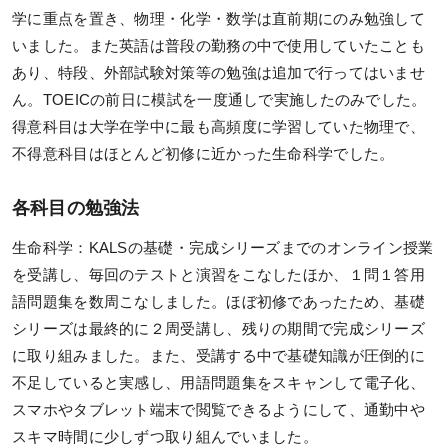
KALSを知る
学に重点を置き、物理・化学・数学は直前期にのみ勉強して
いました。また英語は普段の勤務の中で使用していたことも
資料請求／
あり、特段、外部試験対策等の勉強は追加で行ってはいませ
デジタルパンフレット
ん。TOEICの前日に模試を一度通しで実施したのみでした。
講座説明動画
得意科目は大学在学中に最も高頻度に学習していた物理で、
不得意科目はほとんど初修に近かった生命科学でした。
講義サンプル動画
講師紹介
各科目の勉強法
校舎ポータルサイト
生命科学：KALSの基礎・完成シリーズまでのオンライン授業
を受講し、毎回のテストと演習をこなしたほか、１問１答用
KALSメディア
語問題集を数周こなしました。ほぼ初修であったため、基礎
お知らせ
シリーズは最終的に２周受講し、残りの期間で完成シリーズ
よくある質問
に取り組みました。また、受講する中で基礎知識が圧倒的に
不足していると実感し、用語問題集をスキャンして電子化、
お問い合わせ
スマホやタブレット端末で閲覧できるようにして、通勤中や
スキマ時間に少しずつ取り組んでいました。