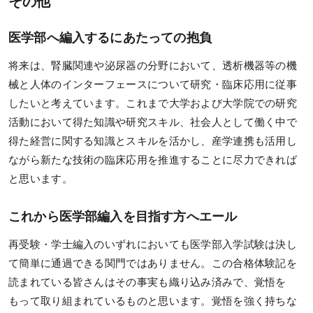
その他
医学部へ編入するにあたっての抱負
将来は、腎臓関連や泌尿器の分野において、透析機器等の機
械と人体のインターフェースについて研究・臨床応用に従事
したいと考えています。これまで大学および大学院での研究
活動において得た知識や研究スキル、社会人として働く中で
得た経営に関する知識とスキルを活かし、産学連携も活用し
ながら新たな技術の臨床応用を推進することに尽力できれば
と思います。
これから医学部編入を目指す方へエール
再受験・学士編入のいずれにおいても医学部入学試験は決し
て簡単に通過できる関門ではありません。この合格体験記を
読まれている皆さんはその事実も織り込み済みで、覚悟を
もって取り組まれているものと思います。覚悟を強く持ちな