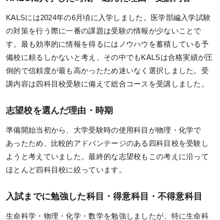
各種テスト
KALSには2024年の6月頃に入学しました。医学部編入学試験
過去問題・試験アンケート閲覧
の対策を行う際に一番の課題は受験の情報が少ないことで
す。最も効率的に情報を得るにはノウハウを蓄積している予
受講生専用サイト
備校に頼るしかないと考え、その中でもKALSは合格実績が圧
受講生限定講座
倒的で信頼度が最も高かったため迷いなく選択しました。受
オリジナル情報誌＆メルマガ
講内容は四科目校受験に備えて総合コースを受講しました。
志望校を選んだ理由・時期
お役立ち情報
準備開始当初から、大学受験時の使用科目が物理・化学で
KALSメディア
あったため、比較的アドバンテージのある四科目校を受験し
よくある質問
ようと考えていました。最終的な志望校もこの考えに沿って
ほとんど四科目校に絞っています。
生命科学 特別講義動画
入試までに勉強した科目・得意科目・不得意科目
生命科学・物理・化学・数学を勉強しましたが、特に生命科