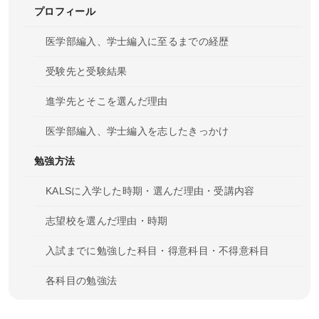
講師紹介
プロフィール
医学部編入、学士編入に至るまでの経歴
ガイダンス・個別相談
受験先と受験結果
受講プランナー個別相談
進学先とそこを選んだ理由
チューター個別相談
医学部編入、学士編入を志したきっかけ
ガイダンス・説明会に参加
勉強方法
過去のガイダンス・説明会
KALSに入学した時期・選んだ理由・受講内容
カリキュラム
志望校を選んだ理由・時期
カリキュラム一覧
入試までに勉強した科目・得意科目・不得意科目
基礎シリーズ
各科目の勉強法
完成シリーズ
１日の勉強時間・勉強時間確保のために苦労したこと