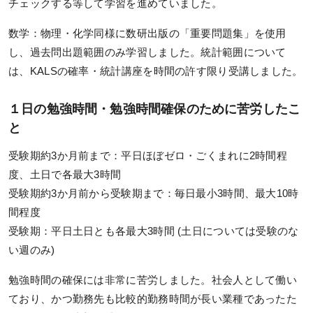
チェックする等して学習を進めていました。
システム環境
数学：物理・化学同様に数研出版の「重要問題集」を使用
し、過去問出題範囲のみ学習しました。統計範囲について
WEBサイトご利用環境
は、KALSの確率・統計講座を時間の許す限り受講しました。
eラーニング推奨環境
１日の勉強時間・勉強時間確保のために苦労したこ
テストバンク・テストエンジン推奨環境
と
受験期約3か月前まで：平日ほぼゼロ・ごくまれに2時間程
利用規約
度、土日で各最大3時間
受験期約3か月前から受験期まで：毎日最小3時間、最大10時
特定商取引法に基づく表示
間程度
教材等転売に関する禁止のお願い
受験期：平日土日とも各最大3時間 (土日については受験のな
い週のみ)
勉強時間の確保には非常に苦労しました。社会人として働い
ており、かつ勤務先も比較的勤務時間が長い業種であったた